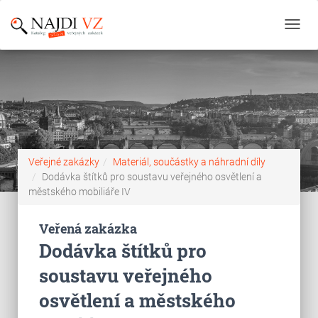
Toggl
navig
Veřejné zakázky
Materiál, součástky a náhradní díly
Dodávka štítků pro soustavu veřejného osvětlení a
městského mobiliáře IV
Veřená zakázka
Dodávka štítků pro
soustavu veřejného
osvětlení a městského