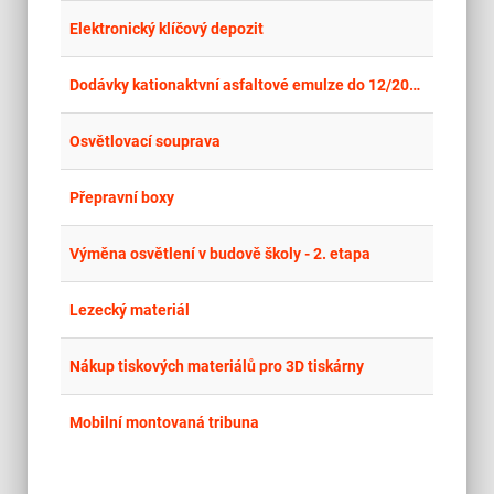
place
Cel
Elektronický klíčový depozit
place
Cel
Dodávky kationaktvní asfaltové emulze do 12/2026
place
Cel
Osvětlovací souprava
place
Cel
Přepravní boxy
place
Cel
Výměna osvětlení v budově školy - 2. etapa
place
Cel
Lezecký materiál
place
Cel
Nákup tiskových materiálů pro 3D tiskárny
place
Cel
Mobilní montovaná tribuna