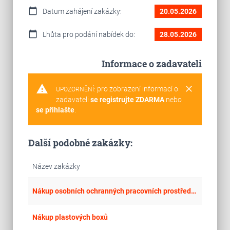
calendar_today
Datum zahájení zakázky:
20.05.2026
calendar_today
Lhůta pro podání nabídek do:
28.05.2026
Informace o zadavateli
warning
clear
pro zobrazení informací o
UPOZORNĚNÍ:
zadavateli
se registrujte ZDARMA
nebo
se přihlašte
.
Další podobné zakázky:
Název zakázky
place
Cel
Nákup osobních ochranných pracovních prostředků
place
Cel
Nákup plastových boxů