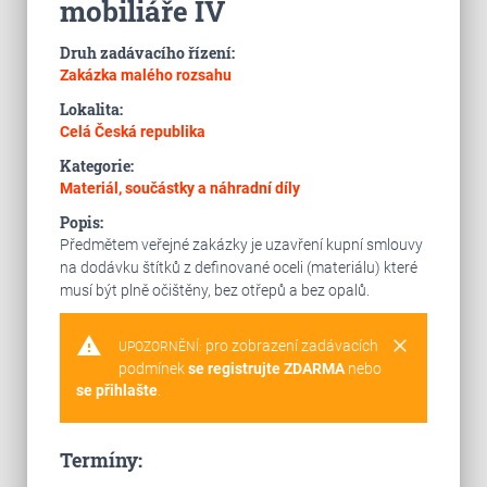
mobiliáře IV
Druh zadávacího řízení:
Zakázka malého rozsahu
Lokalita:
Celá Česká republika
Kategorie:
Materiál, součástky a náhradní díly
Popis:
Předmětem veřejné zakázky je uzavření kupní smlouvy
na dodávku štítků z definované oceli (materiálu) které
musí být plně očištěny, bez otřepů a bez opalů.
warning
clear
pro zobrazení zadávacích
UPOZORNĚNÍ:
podmínek
se registrujte ZDARMA
nebo
se přihlašte
.
Termíny: