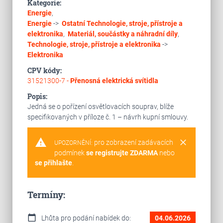
Kategorie:
Energie
,
Energie
->
Ostatní
Technologie, stroje, přístroje a
elektronika
,
Materiál, součástky a náhradní díly
,
Technologie, stroje, přístroje a elektronika
->
Elektronika
CPV kódy:
31521300-7 -
Přenosná elektrická svítidla
Popis:
Jedná se o pořízení osvětlovacích souprav, blíže
specifikovaných v příloze č. 1 – návrh kupní smlouvy.
warning
clear
pro zobrazení zadávacích
UPOZORNĚNÍ:
podmínek
se registrujte ZDARMA
nebo
se přihlašte
.
Termíny:
calendar_today
Lhůta pro podání nabídek do:
04.06.2026