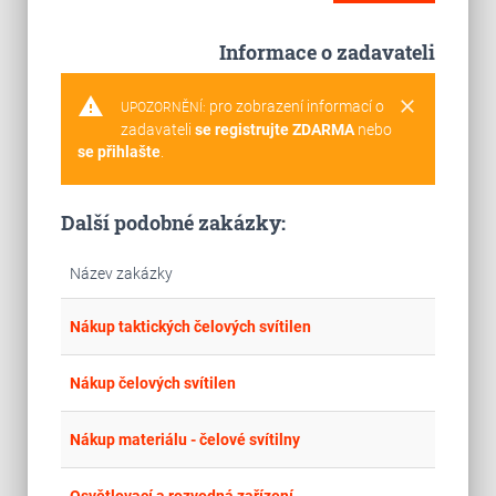
Informace o zadavateli
warning
clear
pro zobrazení informací o
UPOZORNĚNÍ:
zadavateli
se registrujte ZDARMA
nebo
se přihlašte
.
Další podobné zakázky:
Název zakázky
place
Cel
Nákup taktických čelových svítilen
place
Cel
Nákup čelových svítilen
place
Cel
Nákup materiálu - čelové svítilny
Cel