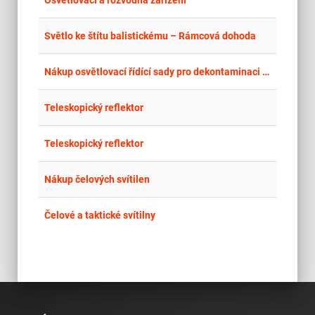
place
Osvětlovací a rozvodná zařízení
place
Cel
Světlo ke štítu balistickému – Rámcová dohoda
place
Cel
Nákup osvětlovací řídící sady pro dekontaminaci a trasílek
place
Cel
Teleskopický reflektor
place
Cel
Teleskopický reflektor
place
Cel
Nákup čelových svítilen
place
Cel
Čelové a taktické svítilny