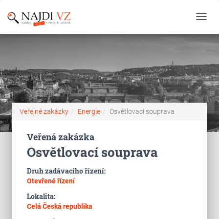
Toggl
navig
Veřejné zakázky
Energie
Osvětlovací souprava
Veřená zakázka
Osvětlovací souprava
Druh zadávacího řízení:
Otevřené řízení
Lokalita:
Celá Česká republika