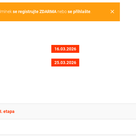
clear
dmínek
se registrujte ZDARMA
nebo
se přihlašte
.
16.03.2026
25.03.2026
I. etapa