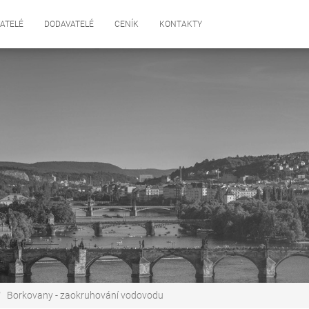
ATELÉ
DODAVATELÉ
CENÍK
KONTAKTY
Borkovany - zaokruhování vodovodu