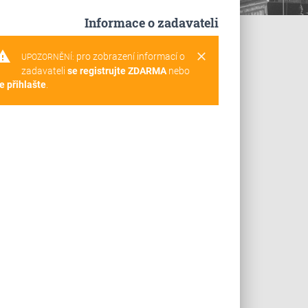
Informace o zadavateli
rning
clear
pro zobrazení informací o
UPOZORNĚNÍ:
zadavateli
se registrujte ZDARMA
nebo
e přihlašte
.