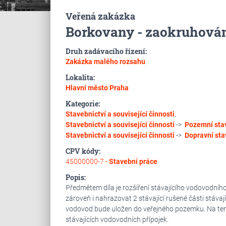
Veřená zakázka
Borkovany - zaokruhová
Druh zadávacího řízení:
Zakázka malého rozsahu
Lokalita:
Hlavní město Praha
Kategorie:
Stavebnictví a související činnosti
,
Stavebnictví a související činnosti
->
Pozemní sta
Stavebnictví a související činnosti
->
Dopravní sta
CPV kódy:
45000000-7 -
Stavební práce
Popis:
Předmětem díla je rozšíření stávajícího vodovodního
zároveň i nahrazovat 2 stávající rušené části stáv
vodovod bude uložen do veřejného pozemku. Na te
stávajících vodovodních přípojek.