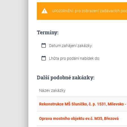
warning
pro zobrazení zadávacích po
UPOZORNĚNÍ:
Termíny:
calendar_today
Datum zahájení zakázky:
calendar_today
Lhůta pro podání nabídek do:
Další podobné zakázky:
Název zakázky
Rekonstrukce MŠ Sluníčko, č. p. 1531, Milevsko - 
Oprava mostního objektu ev.č. M35, Březová