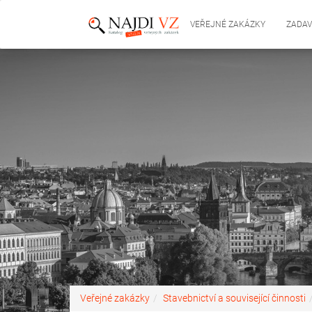
VEŘEJNÉ ZAKÁZKY
ZADAV
Veřejné zakázky
Stavebnictví a související činnosti