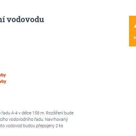
ní vodovodu
wa
s
vby
vby
 řadu A-4 v délce 158 m. Rozšíření bude
ajícího vodovodního řadu. Navrhovaný
nto vodovod budou přepojeny 2 ks