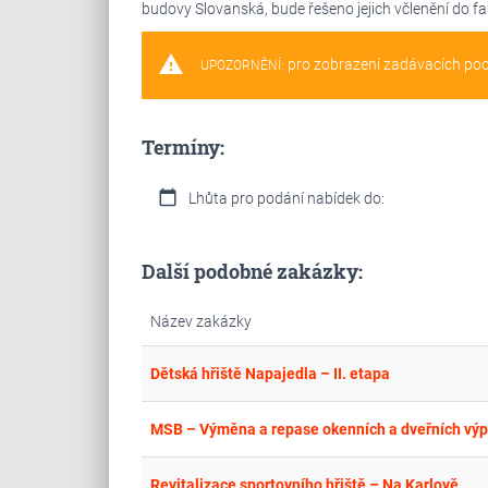
budovy Slovanská, bude řešeno jejich včlenění do f
warning
pro zobrazení zadávacích po
UPOZORNĚNÍ:
Termíny:
calendar_today
Lhůta pro podání nabídek do:
Další podobné zakázky:
Název zakázky
Dětská hřiště Napajedla – II. etapa
MSB – Výměna a repase okenních a dveřních výp
Revitalizace sportovního hřiště – Na Karlově