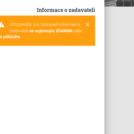
Informace o zadavateli
rning
clear
pro zobrazení informací o
UPOZORNĚNÍ:
zadavateli
se registrujte ZDARMA
nebo
e přihlašte
.