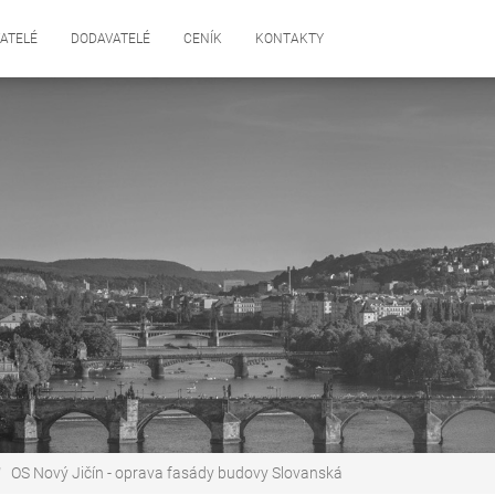
ATELÉ
DODAVATELÉ
CENÍK
KONTAKTY
OS Nový Jičín - oprava fasády budovy Slovanská