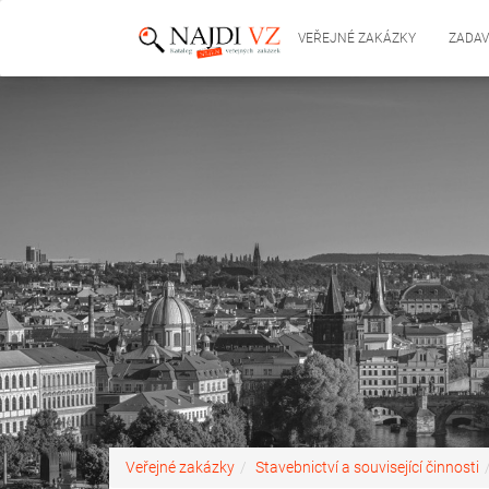
VEŘEJNÉ ZAKÁZKY
ZADAV
Veřejné zakázky
Stavebnictví a související činnosti