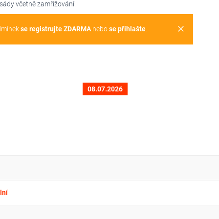
asády včetně zamřížování.
clear
dmínek
se registrujte ZDARMA
nebo
se přihlašte
.
08.07.2026
lní