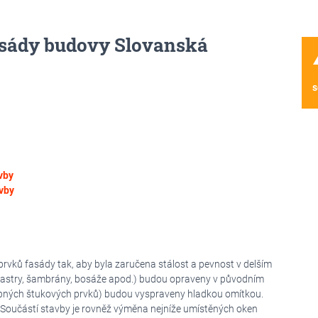
fasády budovy Slovanská
wa
s
vby
vby
rvků fasády tak, aby byla zaručena stálost a pevnost v delším
ilastry, šambrány, bosáže apod.) budou opraveny v původním
obných štukových prvků) budou vyspraveny hladkou omítkou.
oučástí stavby je rovněž výměna nejníže umístěných oken