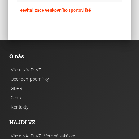
place
Cel
Revitalizace venkovního sportoviště
O nás
Vše o NAJDI VZ
Obchodní podmínky
GDPR
Ceník
Kontakty
NAJDI VZ
Vše o NAJDI VZ - Veřejné zakázky