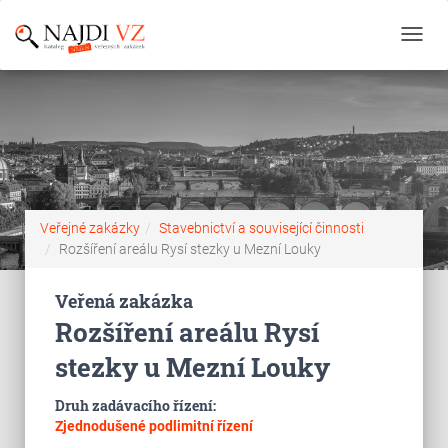
Toggl
navig
Veřejné zakázky
Stavebnictví a související činnosti
Rozšíření areálu Rysí stezky u Mezní Louky
Veřená zakázka
Rozšíření areálu Rysí
stezky u Mezní Louky
Druh zadávacího řízení:
Zjednodušené podlimitní řízení