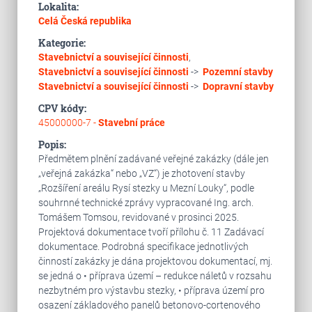
Lokalita:
Celá Česká republika
Kategorie:
Stavebnictví a související činnosti
,
Stavebnictví a související činnosti
->
Pozemní stavby
Stavebnictví a související činnosti
->
Dopravní stavby
CPV kódy:
45000000-7 -
Stavební práce
Popis:
Předmětem plnění zadávané veřejné zakázky (dále jen
„veřejná zakázka“ nebo „VZ“) je zhotovení stavby
„Rozšíření areálu Rysí stezky u Mezní Louky“, podle
souhrnné technické zprávy vypracované Ing. arch.
Tomášem Tomsou, revidované v prosinci 2025.
Projektová dokumentace tvoří přílohu č. 11 Zadávací
dokumentace. Podrobná specifikace jednotlivých
činností zakázky je dána projektovou dokumentací, mj.
se jedná o • příprava území – redukce náletů v rozsahu
nezbytném pro výstavbu stezky, • příprava území pro
osazení základového panelů betonovo-cortenového