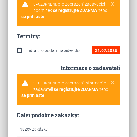
warning
clear
pro zobrazení zadávacích
UPOZORNĚNÍ:
podmínek
se registrujte ZDARMA
nebo
se přihlašte
.
Termíny:
calendar_today
Lhůta pro podání nabídek do:
31.07.2026
Informace o zadavateli
warning
clear
pro zobrazení informací o
UPOZORNĚNÍ:
zadavateli
se registrujte ZDARMA
nebo
se přihlašte
.
Další podobné zakázky:
Název zakázky