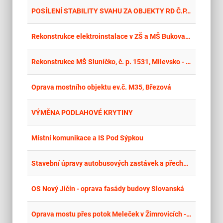
place
Hla
POSÍLENÍ STABILITY SVAHU ZA OBJEKTY RD Č.P. 53 A Č.P. 54, ŠARDICE
place
Hla
Rekonstrukce elektroinstalace v ZŠ a MŠ Bukovany, 1.NP
place
Cel
Rekonstrukce MŠ Sluníčko, č. p. 1531, Milevsko - I. etapa
place
Cel
Oprava mostního objektu ev.č. M35, Březová
place
Cel
VÝMĚNA PODLAHOVÉ KRYTINY
place
Cel
Místní komunikace a IS Pod Sýpkou
place
Cel
Stavební úpravy autobusových zastávek a přechodu pro chodce, Tábor - Benešovská ulice
place
Cel
OS Nový Jičín - oprava fasády budovy Slovanská
place
Hla
Oprava mostu přes potok Meleček v Žimrovicích - opakované uveřejnění