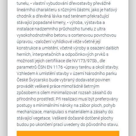
tunelu, • vlastní vybudování dřevostavby převážně
lineárního charakteru s různými částmi, jako je haťový
chodník a dřevěná lávka nad terénem překračující
stávající popadané kmeny, • výroba, výstavba a
instalace nadzemního průchozího tunelu z ultra
vysokohodnotného betonu s cortenovou povrchovou
úpravou, •založení vyhlídkové věže včetně její
konstrukce a umístění, včetně výroby a osazení dalších
herních, interpretačních a odpočinkových prvků s
možností jejich certifikace dle NV173/97Sb., dle
parametrů ČSN EN 1176 •úpravy terénu a okolí stavby.
Vzhledem k umístění stavby v území Národního parku
České Švýcarsko bude vybraný dodavatel povinen
provádět veškeré práce mimořádně šetrným
způsobem s cílem minimalizovat rozsah zásahů do
přírodního prostředí. Při realizaci musí být preferovány
postupy s minimálními nároky na zábor ploch, pohyb
mechanizace, manipulaci s materiálem a zásahy do
stávající vegetace. Veškeré dočasně dotčené plochy
budou po ukončení prací uvedeny do původního stavu.