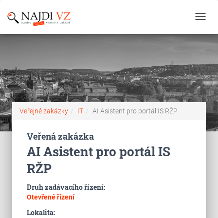
Toggl
navig
Veřejné zakázky
IT
AI Asistent pro portál IS RŽP
Veřená zakázka
AI Asistent pro portál IS
RŽP
Druh zadávacího řízení:
Otevřené řízení
Lokalita: