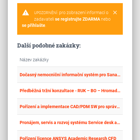
warning
clear
pro zobrazení informací o
UPOZORNĚNÍ:
zadavateli
se registrujte ZDARMA
nebo
se přihlašte
.
Další podobné zakázky:
Název zakázky
place
Cel
Dočasný nemocniční informační systém pro Sanatorium Pálava
place
Cel
Předběžná tržní konzultace - RUK – BO – Hromadný svolávací a informační systém
place
Cel
Pořízení a implementace CAD/PDM SW pro správu a tvorbu technické dokumentace a výrobních dat
place
Cel
Pronájem, servis a rozvoj systému Service desk a CMDB
place
Cel
Pořízení licence ANSYS Academic Research CFD