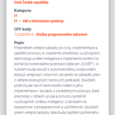
Celá Česká republika
Kategorie:
IT
,
IT
->
SW a Informační systémy
CPV kódy:
72260000-5 -
Služby programového vybavení
Popis:
Předmětem veřejné zakázky je vývoj, implementace a
zajištění provozu AI Asistenta (chatbota) využívajícího
technologii umělé inteligence a implementovaného na
portál živnostenského podnikání (dále jen „IS RŽP“). AI
Asistent bude sloužit k automatickému zodpovídání
dotazů veřejnosti i interních uživatelů na základě učení
z veřejně dostupných textových podkladů. Součástí
plnění bude návrh technického řešení a jeho
implementace v souladu s osvědčenými postupy (best
practices) v oblasti vývoje a provozu systémů
využívajících umělou inteligenci, s důrazem na
bezpečnost, transparentnost a udržitelnost. Součástí
plnění veřejné zakázky dále bude zajištění potřebného