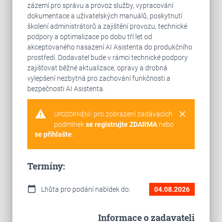
zázemí pro správu a provoz služby, vypracování
dokumentace a uživatelských manuálů, poskytnutí
školení administrátorů a zajištění provozu, technické
podpory a optimalizace po dobu tří let od
akceptovaného nasazení AI Asistenta do produkčního
prostředí. Dodavatel bude v rámci technické podpory
zajišťovat běžné aktualizace, opravy a drobná
vylepšení nezbytná pro zachování funkčnosti a
bezpečnosti AI Asistenta.
warning
clear
pro zobrazení zadávacích
UPOZORNĚNÍ:
podmínek
se registrujte ZDARMA
nebo
se přihlašte
.
Termíny:
calendar_today
Lhůta pro podání nabídek do:
04.08.2026
Informace o zadavateli