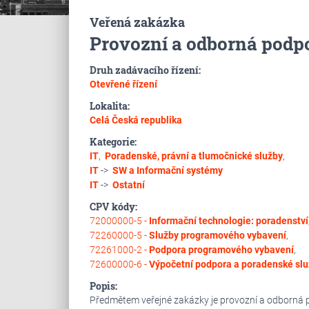
Veřená zakázka
Provozní a odborná podpo
Druh zadávacího řízení:
Otevřené řízení
Lokalita:
Celá Česká republika
Kategorie:
IT
,
Poradenské, právní a tlumočnické služby
,
IT
->
SW a Informační systémy
IT
->
Ostatní
CPV kódy:
72000000-5 -
Informační technologie: poradenství
72260000-5 -
Služby programového vybavení
,
72261000-2 -
Podpora programového vybavení
,
72600000-6 -
Výpočetní podpora a poradenské slu
Popis:
Předmětem veřejné zakázky je provozní a odborná po