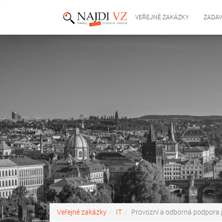
VEŘEJNÉ ZAKÁZKY
ZADAV
Veřejné zakázky
IT
Provozní a odborná podpora p