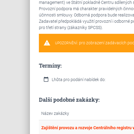
management) ve Státní pokladně Centru sdílených služ
Provozní podpora má charakter pravidelných činno
účinnosti smlouvy. Odborná podpora bude realizova
Zadavatel předpokládá využití provozní i odborné po
pro třetí strany (zákazníky SPCSS).
warning
pro zobrazení zadávacích po
UPOZORNĚNÍ:
Termíny:
calendar_today
Lhůta pro podání nabídek do:
Další podobné zakázky:
Název zakázky
Zajištění provozu a rozvoje Centrálního registru 