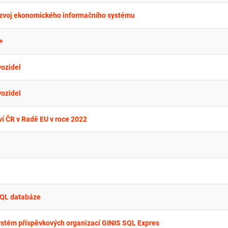
ozvoj ekonomického informačního systému
+
vozidel
vozidel
ví ČR v Radě EU v roce 2022
SQL databáze
ystém příspěvkových organizací GINIS SQL Expres