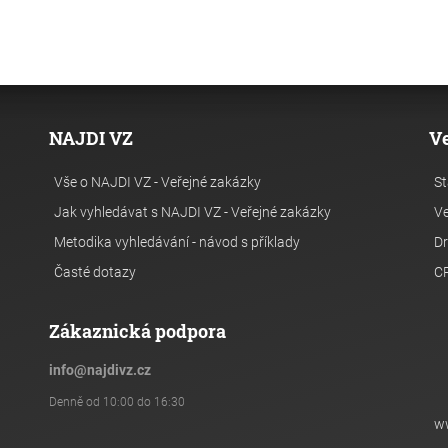
NAJDI VZ
V
Vše o NAJDI VZ - Veřejné zakázky
St
Jak vyhledávat s NAJDI VZ - Veřejné zakázky
Ve
Metodika vyhledávání - návod s příklady
Dr
Časté dotazy
C
Zákaznická podpora
info
@
najdivz.cz
Denně od 10:00 do 16:30
w