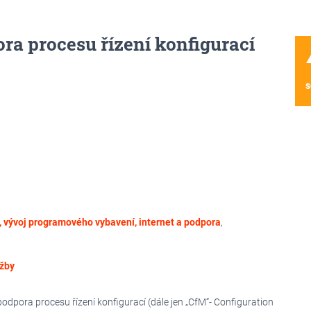
ra procesu řízení konfigurací
wa
s
, vývoj programového vybavení, internet a podpora
,
žby
dpora procesu řízení konfigurací (dále jen „CfM“- Configuration