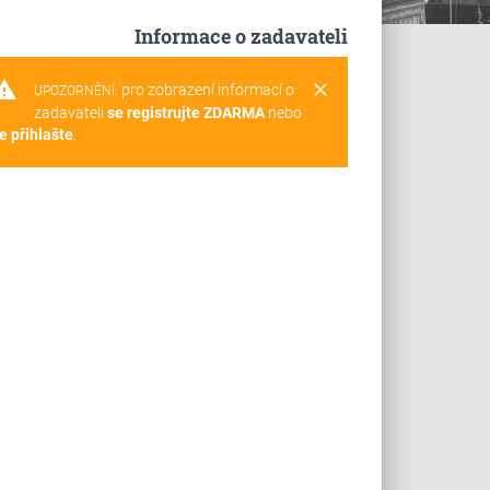
Informace o zadavateli
rning
clear
pro zobrazení informací o
UPOZORNĚNÍ:
zadavateli
se registrujte ZDARMA
nebo
e přihlašte
.