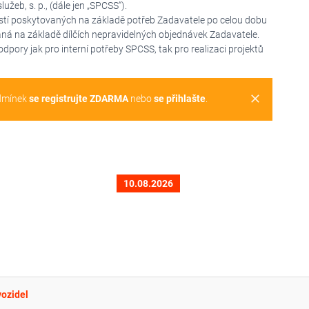
eb, s. p., (dále jen „SPCSS“).
stí poskytovaných na základě potřeb Zadavatele po celou dobu
ná na základě dílčích nepravidelných objednávek Zadavatele.
dpory jak pro interní potřeby SPCSS, tak pro realizaci projektů
clear
dmínek
se registrujte ZDARMA
nebo
se přihlašte
.
10.08.2026
vozidel