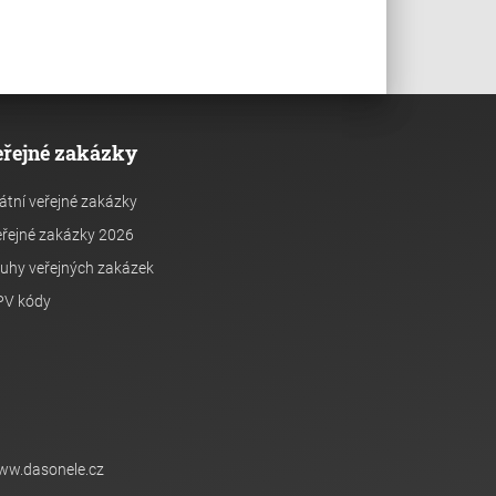
eřejné zakázky
átní veřejné zakázky
řejné zakázky 2026
uhy veřejných zakázek
PV kódy
ww.dasonele.cz