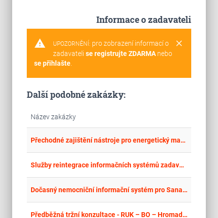
Informace o zadavateli
warning
clear
pro zobrazení informací o
UPOZORNĚNÍ:
zadavateli
se registrujte ZDARMA
nebo
se přihlašte
.
Další podobné zakázky:
Název zakázky
place
Cel
Přechodné zajištění nástroje pro energetický management a databázovou službu pro příspěvkové organizace Hlavního města Prahy
place
Cel
Služby reintegrace informačních systémů zadavatele
place
Cel
Dočasný nemocniční informační systém pro Sanatorium Pálava
place
Cel
Předběžná tržní konzultace - RUK – BO – Hromadný svolávací a informační systém