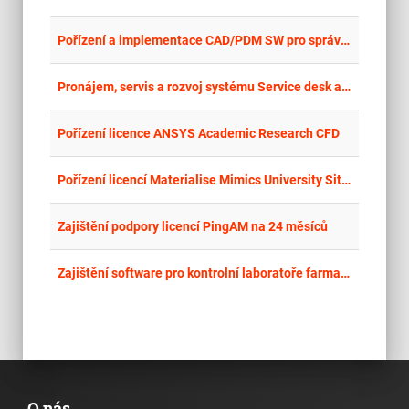
place
Cel
Pořízení a implementace CAD/PDM SW pro správu a tvorbu technické dokumentace a výrobních dat
place
Cel
Pronájem, servis a rozvoj systému Service desk a CMDB
place
Cel
Pořízení licence ANSYS Academic Research CFD
place
Cel
Pořízení licencí Materialise Mimics University Site License
place
Cel
Zajištění podpory licencí PingAM na 24 měsíců
place
Cel
Zajištění software pro kontrolní laboratoře farmaceutické výroby
O nás