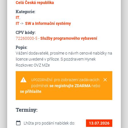
Celá Česká republika
Kategorie:
IT
,
IT
->
SW a Informační systémy
CPV kódy:
72260000-5 -
Služby programového vybavení
Popis:
Vážení dodavatelé, prosíme o návrh cenové nabídky na
licence uvedené v příloze. S pozdravem Hynek
Rozkovec OVZ MZe
warning
clear
pro zobrazení zadávacích
UPOZORNĚNÍ:
podmínek
se registrujte ZDARMA
nebo
se přihlašte
.
Termíny:
calendar_today
Lhůta pro podání nabídek do:
13.07.2026