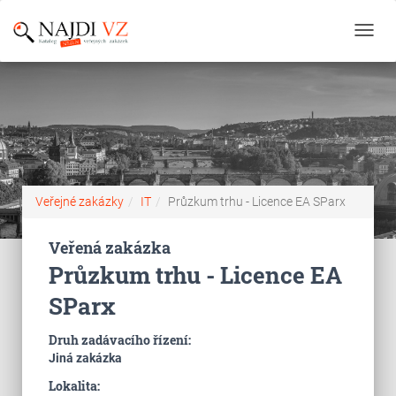
Toggl
navig
Veřejné zakázky
IT
Průzkum trhu - Licence EA SParx
Veřená zakázka
Průzkum trhu - Licence EA
SParx
Druh zadávacího řízení:
Jiná zakázka
Lokalita: