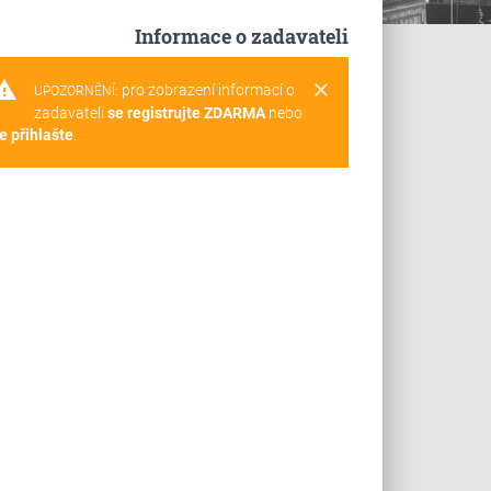
Informace o zadavateli
rning
clear
pro zobrazení informací o
UPOZORNĚNÍ:
zadavateli
se registrujte ZDARMA
nebo
e přihlašte
.