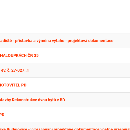
radiště - přístavba a výměna výtahu - projektová dokumentace
CHALOUPKÁCH ČP. 35
v. č. 27-027..1
 ZHOTOVITEL PD
stavby Rekonstrukce dvou bytů v BD.
 PD