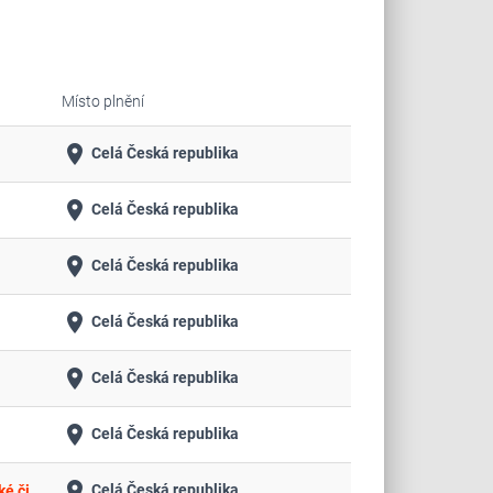
Místo plnění
place
Celá Česká republika
place
Celá Česká republika
place
Celá Česká republika
place
Celá Česká republika
place
Celá Česká republika
place
Celá Česká republika
place
Celá Česká republika
Přeložka silnice II/156, Veselka - Otěvěk - okr. České Budějovice - vypracování projektové dokumentace včetně inženýrské činnosti, výkonu funkce „Koordinátora bezpečnosti práce“ ve fázi přípravy stavby a autorského dozoru při realizaci stavby