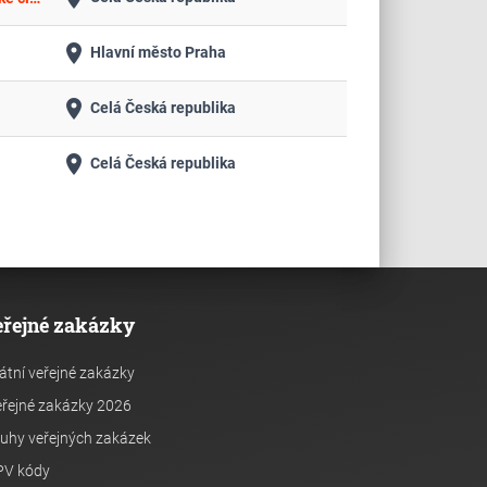
place
Hlavní město Praha
place
Celá Česká republika
place
Celá Česká republika
eřejné zakázky
átní veřejné zakázky
řejné zakázky 2026
uhy veřejných zakázek
PV kódy