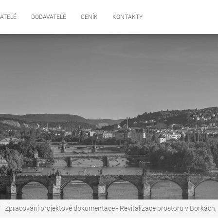
ATELÉ
DODAVATELÉ
CENÍK
KONTAKTY
Zpracování projektové dokumentace - Revitalizace prostoru v Borkách, 