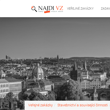
VEŘEJNÉ ZAKÁZKY
ZADAV
Veřejné zakázky
Stavebnictví a související činnosti