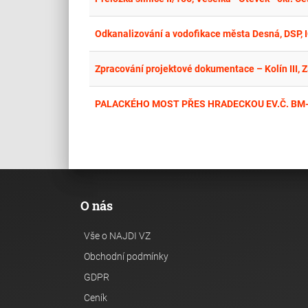
Odkanalizování a vodofikace města Desná, DSP, I
Zpracování projektové dokumentace – Kolín III, 
PALACKÉHO MOST PŘES HRADECKOU EV.Č. BM
O nás
Vše o NAJDI VZ
Obchodní podmínky
GDPR
Ceník