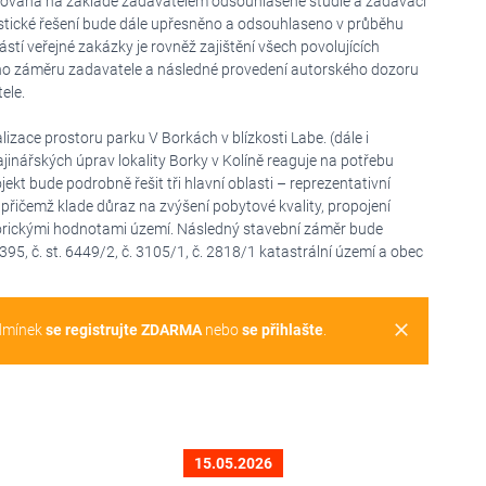
vána na základě zadavatelem odsouhlasené studie a zadávací
istické řešení bude dále upřesněno a odsouhlaseno v průběhu
í veřejné zakázky je rovněž zajištění všech povolujících
ího záměru zadavatele a následné provedení autorského dozoru
ele.
zace prostoru parku V Borkách v blízkosti Labe. (dále i
jinářských úprav lokality Borky v Kolíně reaguje na potřebu
jekt bude podrobně řešit tři hlavní oblasti – reprezentativní
, přičemž klade důraz na zvýšení pobytové kvality, propojení
torickými hodnotami území. Následný stavební záměr bude
395, č. st. 6449/2, č. 3105/1, č. 2818/1 katastrální území a obec
clear
dmínek
se registrujte ZDARMA
nebo
se přihlašte
.
15.05.2026