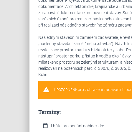
dokumentace. Projektová dokumentace bude zpraco
dokumentace. Architektonické, krajinářské a urban
zpracování dokumentace pro povolení stavby. Součást
správních úkonů pro realizaci následného stavebn
při realizaci následného stavebního záměru zadavat
Následným stavebním záměrem zadavatele je revitali
„následný stavební záměr“ nebo „stavba“). Návrh kra
revitalizace prostoru parku v blízkosti řeky Labe. Pro
nástupní prostor parku, přístup k vodě a okolí lávky
městského prostoru se zelenými strukturami a his
realizován na pozemcích parc. č. 390/6, č. 390/5, č. 
Kolín.
warning
pro zobrazení zadávacích po
UPOZORNĚNÍ:
Termíny:
calendar_today
Lhůta pro podání nabídek do: