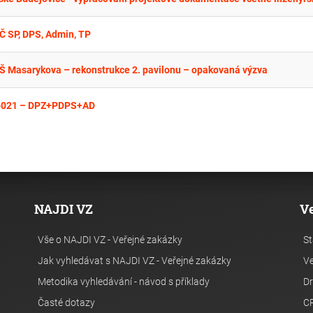
Č SP, DPS, Admin, TP
ZŠ Masarykova – rekonstrukce 2. pavilonu – opakovaná výzva
-021 – DPZ+PDPS+AD
NAJDI VZ
V
Vše o NAJDI VZ - Veřejné zakázky
St
Jak vyhledávat s NAJDI VZ - Veřejné zakázky
Ve
Metodika vyhledávání - návod s příklady
Dr
Časté dotazy
C