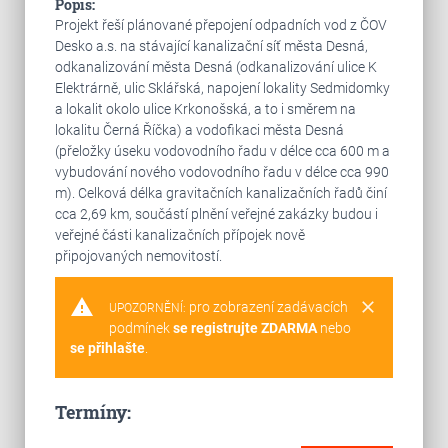
Popis:
Projekt řeší plánované přepojení odpadních vod z ČOV
Desko a.s. na stávající kanalizační síť města Desná,
odkanalizování města Desná (odkanalizování ulice K
Elektrárně, ulic Sklářská, napojení lokality Sedmidomky
a lokalit okolo ulice Krkonošská, a to i směrem na
lokalitu Černá Říčka) a vodofikaci města Desná
(přeložky úseku vodovodního řadu v délce cca 600 m a
vybudování nového vodovodního řadu v délce cca 990
m). Celková délka gravitačních kanalizačních řadů činí
cca 2,69 km, součástí plnění veřejné zakázky budou i
veřejné části kanalizačních přípojek nově
připojovaných nemovitostí.
warning
clear
pro zobrazení zadávacích
UPOZORNĚNÍ:
podmínek
se registrujte ZDARMA
nebo
se přihlašte
.
Termíny: