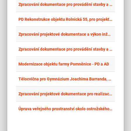
place
Mor
Zpracování dokumentace pro provádění stavby a dozor projektanta na akci „Obecní úřad Písek
place
Mor
PD Rekonstrukce objektu Rolnická 55, pro projekt Obnovy areálu domova se zvláštním režimem SILOE v Ostravě
place
Mor
Zpracování projektové dokumentace a výkon inženýrské činnosti na akci „Vila domy a dopravní a technická infrastruktura bývalého areálu pily Návsí – BROWNFIELD
place
Mor
Zpracování dokumentace pro provádění stavby a dozor projektanta na akci „Obecní úřad Písek“ II.
place
Cel
Modernizace objektu farmy Pomněnice - PD a AD
place
Cel
Tělocvična pro Gymnázium Joachima Barranda, Beroun - PD
place
Mor
Zpracování projektové dokumentace pro realizaci protierozních a protipovodňových opatření v k.ú. Písečná u Jablunkova
place
Hla
Úprava veřejného prostranství okolo ostrožského zámku