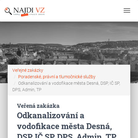
Toggl
navig
Veřejné zakázky
Poradenské, právní a tlumočnické služby
Odkanalizování a vodofikace města Desná, DSP, IČ SP,
DPS, Admin, TP
Veřená zakázka
Odkanalizování a
vodofikace města Desná,
DSP, IČ SP, DPS, Admin, TP