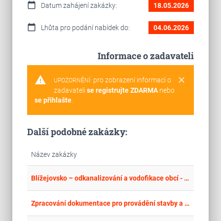
calendar_today
Datum zahájení zakázky:
18.05.2026
calendar_today
Lhůta pro podání nabídek do:
04.06.2026
Informace o zadavateli
warning
clear
pro zobrazení informací o
UPOZORNĚNÍ:
zadavateli
se registrujte ZDARMA
nebo
se přihlašte
.
Další podobné zakázky:
Název zakázky
place
Hla
Blížejovsko – odkanalizování a vodofikace obcí - DSP, IČ SP, DPS, Admin, AD
place
Mor
Zpracování dokumentace pro provádění stavby a dozor projektanta na akci „Výletiště Písek