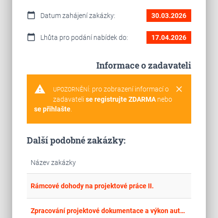
calendar_today
Datum zahájení zakázky:
30.03.2026
calendar_today
Lhůta pro podání nabídek do:
17.04.2026
Informace o zadavateli
warning
clear
pro zobrazení informací o
UPOZORNĚNÍ:
zadavateli
se registrujte ZDARMA
nebo
se přihlašte
.
Další podobné zakázky:
Název zakázky
place
Cel
Rámcové dohody na projektové práce II.
place
Cel
Zpracování projektové dokumentace a výkon autorského dozoru pro výstavbu bytového domu Francouzská 61