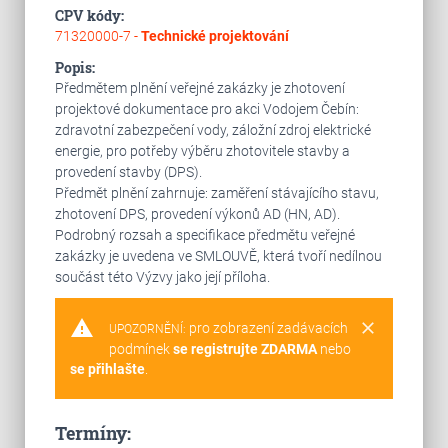
CPV kódy:
71320000-7 -
Technické projektování
Popis:
Předmětem plnění veřejné zakázky je zhotovení
projektové dokumentace pro akci Vodojem Čebín:
zdravotní zabezpečení vody, záložní zdroj elektrické
energie, pro potřeby výběru zhotovitele stavby a
provedení stavby (DPS).
Předmět plnění zahrnuje: zaměření stávajícího stavu,
zhotovení DPS, provedení výkonů AD (HN, AD).
Podrobný rozsah a specifikace předmětu veřejné
zakázky je uvedena ve SMLOUVĚ, která tvoří nedílnou
součást této Výzvy jako její příloha.
warning
clear
pro zobrazení zadávacích
UPOZORNĚNÍ:
podmínek
se registrujte ZDARMA
nebo
se přihlašte
.
Termíny: