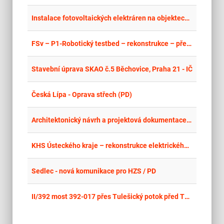
place
Cel
Instalace fotovoltaických elektráren na objektech města Varnsdorf – TS Varnsdorf a Hřbitov
place
Cel
FSv – P1-Robotický testbed – rekonstrukce – přepracování a dokončení
place
Cel
Stavební úprava SKAO č.5 Běchovice, Praha 21 - IČ
place
Cel
Česká Lípa - Oprava střech (PD)
place
Cel
Architektonický návrh a projektová dokumentace pro rozšíření kapacity ZŠ Jarov – rekonstrukce a dostavba objektů ZŠ Jarov
place
Cel
KHS Ústeckého kraje – rekonstrukce elektrického osvětlení v administrativní budově Jiřího Wolkera 1342/4, Teplice - projekt
place
Cel
Sedlec - nová komunikace pro HZS / PD
place
Cel
II/392 most 392-017 přes Tulešický potok před Tulešicemi