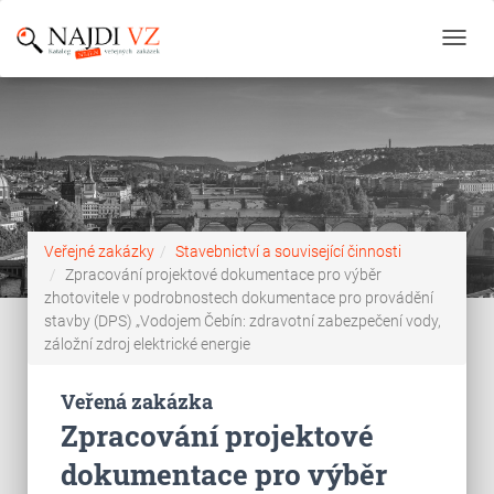
Toggl
navig
Veřejné zakázky
Stavebnictví a související činnosti
Zpracování projektové dokumentace pro výběr
zhotovitele v podrobnostech dokumentace pro provádění
stavby (DPS) „Vodojem Čebín: zdravotní zabezpečení vody,
záložní zdroj elektrické energie
Veřená zakázka
Zpracování projektové
dokumentace pro výběr