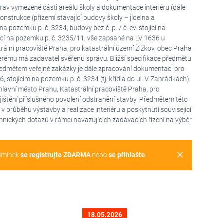
av vymezené části areálu školy a dokumentace interiéru (dále
konstrukce (přízemí stávající budovy školy – jídelna a
a pozemku p. č. 3234; budovy bez č. p. / č. ev. stojící na
ojící na pozemku p. č. 3235/11, vše zapsané na LV 1636 u
rální pracoviště Praha, pro katastrální území Žižkov, obec Praha
e kterému má zadavatel svěřenu správu. Bližší specifikace předmětu
Předmětem veřejné zakázky je dále zpracování dokumentaci pro
6, stojícím na pozemku p. č. 3234 (tj. křídla do ul. V Zahrádkách)
lavní město Prahu, Katastrální pracoviště Praha, pro
ajištění příslušného povolení odstranění stavby. Předmětem této
v průběhu výstavby a realizace interiéru a poskytnutí související
chnických dotazů v rámci navazujících zadávacích řízení na výběr
clear
dmínek
se registrujte ZDARMA
nebo
se přihlašte
.
18.05.2026