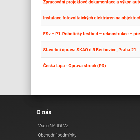
Zpracování projektové dokumentace a výkon aut
Instalace fotovoltaických elektráren na objekte
FSv – P1-Robotický testbed – rekonstrukce – př
Stavební úprava SKAO č.5 Běchovice, Praha 21 - 
Česká Lípa - Oprava střech (PD)
O nás
Vše o NAJDI VZ
Obchodní podmínky