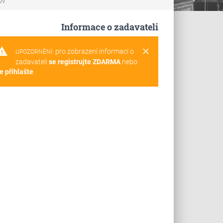
ov
Informace o zadavateli
rning
clear
pro zobrazení informací o
UPOZORNĚNÍ:
zadavateli
se registrujte ZDARMA
nebo
e přihlašte
.