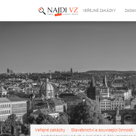
VEŘEJNÉ ZAKÁZKY
ZADAV
Veřejné zakázky
Stavebnictví a související činnosti