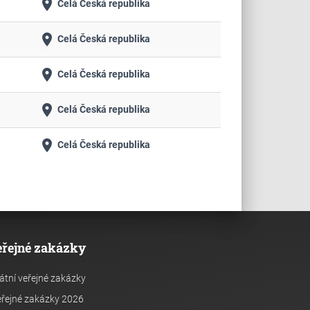
place
Celá Česká republika
place
Celá Česká republika
place
Celá Česká republika
place
Celá Česká republika
place
Celá Česká republika
eřejné zakázky
átní veřejné zakázky
řejné zakázky 2026