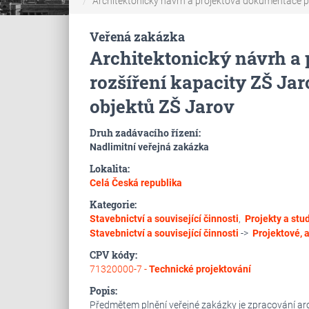
Architektonický návrh a projektová dokumentace pr
Veřená zakázka
Architektonický návrh a
rozšíření kapacity ZŠ Ja
objektů ZŠ Jarov
Druh zadávacího řízení:
Nadlimitní veřejná zakázka
Lokalita:
Celá Česká republika
Kategorie:
Stavebnictví a související činnosti
,
Projekty a stu
Stavebnictví a související činnosti
->
Projektové, a
CPV kódy:
71320000-7 -
Technické projektování
Popis:
Předmětem plnění veřejné zakázky je zpracování a