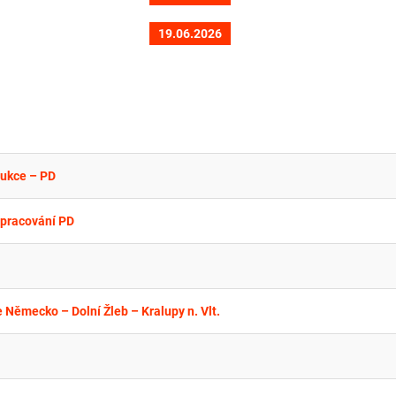
19.06.2026
rukce – PD
zpracování PD
 Německo – Dolní Žleb – Kralupy n. Vlt.