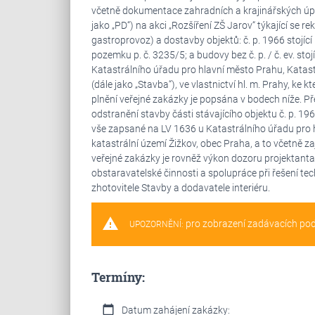
včetně dokumentace zahradních a krajinářských úpr
jako „PD“) na akci „Rozšíření ZŠ Jarov“ týkající se re
gastroprovoz) a dostavby objektů: č. p. 1966 stojící n
pozemku p. č. 3235/5; a budovy bez č. p. / č. ev. st
Katastrálního úřadu pro hlavní město Prahu, Katast
(dále jako „Stavba“), ve vlastnictví hl. m. Prahy, k
plnění veřejné zakázky je popsána v bodech níže. 
odstranění stavby části stávajícího objektu č. p. 196
vše zapsané na LV 1636 u Katastrálního úřadu pro h
katastrální území Žižkov, obec Praha, a to včetně z
veřejné zakázky je rovněž výkon dozoru projektanta 
obstaravatelské činnosti a spolupráce při řešení te
zhotovitele Stavby a dodavatele interiéru.
warning
pro zobrazení zadávacích po
UPOZORNĚNÍ:
Termíny:
calendar_today
Datum zahájení zakázky: