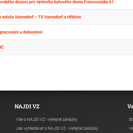
orského dozoru pro výstavbu bytového domu Francouzská 61
ch města Varnsdorf – TS Varnsdorf a Hřbitov
epracování a dokončení
IČ
NAJDI VZ
V
Vše o NAJDI VZ - Veřejné zakázky
St
Jak vyhledávat s NAJDI VZ - Veřejné zakázky
Ve