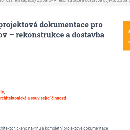
o rozšíření kapacity ZŠ Jarov – rekonstrukce a dostavba objektů ZŠ Jar
 projektová dokumentace pro
wa
rov – rekonstrukce a dostavba
s
die
,
rchitektonické a související činnosti
rchitektonického návrhu a kompletní projektové dokumentace