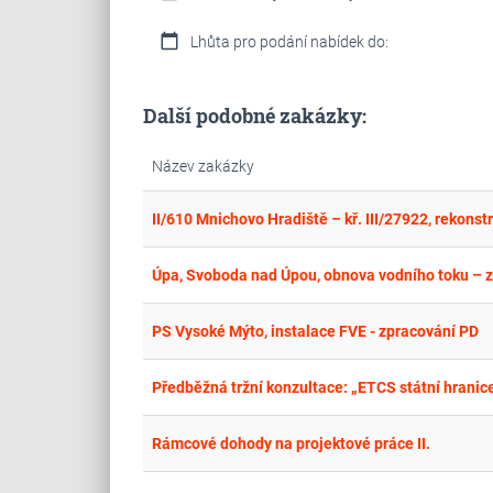
calendar_today
Lhůta pro podání nabídek do:
Další podobné zakázky:
Název zakázky
II/610 Mnichovo Hradiště – kř. III/27922, rekonst
Úpa, Svoboda nad Úpou, obnova vodního toku – 
PS Vysoké Mýto, instalace FVE - zpracování PD
Předběžná tržní konzultace: „ETCS státní hranice
Rámcové dohody na projektové práce II.