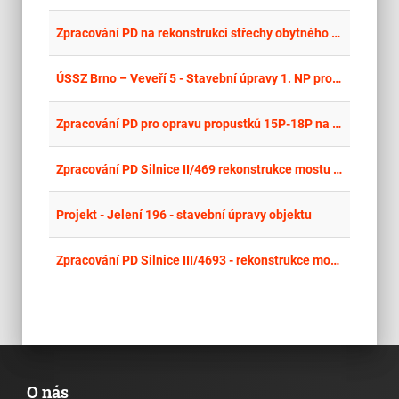
place
Cel
Zpracování PD na rekonstrukci střechy obytného domu, ul. Krajní 2
place
Cel
ÚSSZ Brno – Veveří 5 - Stavební úpravy 1. NP pro klientské centrum – projektová dokumentace
place
Cel
Zpracování PD pro opravu propustků 15P-18P na komunikaci III/4808 v obci Skotnice
place
Cel
Zpracování PD Silnice II/469 rekonstrukce mostu ev.č. 469-002 přes Plesenský potok v Martinově
place
Cel
Projekt - Jelení 196 - stavební úpravy objektu
place
Cel
Zpracování PD Silnice III/4693 - rekonstrukce mostu ev. č. 4693-2 přes potok Rakovec v Klimkovicích
O nás