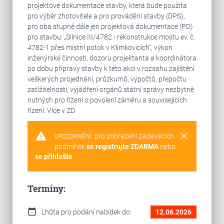
projektové dokumentace stavby, která bude použita
pro výběr zhotovitele a pro provádění stavby (DPS),
pro oba stupně dále jen projektová dokumentace (PD)
pro stavbu: „Silnice III/4782 - rekonstrukce mostu ev. č.
4782-1 přes místní potok v Klimkovicích“, výkon
inženýrské činnosti, dozoru projektanta a koordinátora
po dobu přípravy stavby k této akci v rozsahu zajištění
veškerých projednání, průzkumů, výpočtů, přepočtu
zatížitelnosti, vyjádření orgánů státní správy nezbytně
nutných pro řízení o povolení záměru a souvisejících
řízení. Více v ZD
warning
clear
pro zobrazení zadávacích
UPOZORNĚNÍ:
podmínek
se registrujte ZDARMA
nebo
se přihlašte
.
Termíny:
calendar_today
Lhůta pro podání nabídek do:
12.06.2026