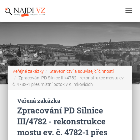
Toggl
navig
Veřejné zakázky
Stavebnictví a související činnosti
Zpracování PD Silnice III/4782 - rekonstrukce mostu ev.
č. 4782-1 přes místní potok v Klimkovicích
Veřená zakázka
Zpracování PD Silnice
III/4782 - rekonstrukce
mostu ev. č. 4782-1 přes