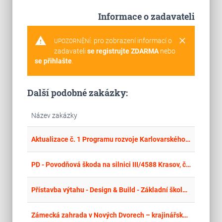
Informace o zadavateli
warning
clear
pro zobrazení informací o
UPOZORNĚNÍ:
zadavateli
se registrujte ZDARMA
nebo
se přihlašte
.
Další podobné zakázky:
Název zakázky
place
Cel
Aktualizace č. 1 Programu rozvoje Karlovarského kraje
place
Cel
PD - Povodňová škoda na silnici III/4588 Krasov, část zeď v km 7,010 až 7,050 – CRR 146 247 (PŠ č. 73)
place
Cel
Přístavba výtahu - Design & Build - Základní škola a praktická škola Hustopeče – opakované řízení
place
Cel
Zámecká zahrada v Nových Dvorech – krajinářsko-architektonická projektová soutěž o návrh