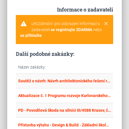
Informace o zadavateli
warning
clear
pro zobrazení informací o
UPOZORNĚNÍ:
zadavateli
se registrujte ZDARMA
nebo
se přihlašte
.
Další podobné zakázky:
Název zakázky
place
Cel
Soutěž o návrh: Návrh architektonického řešení revitalizace veřejného prostranství u Kulturního domu Ládví
place
Cel
Aktualizace č. 1 Programu rozvoje Karlovarského kraje
place
Cel
PD - Povodňová škoda na silnici III/4588 Krasov, část zeď v km 7,010 až 7,050 – CRR 146 247 (PŠ č. 73)
place
Cel
Přístavba výtahu - Design & Build - Základní škola a praktická škola Hustopeče – opakované řízení