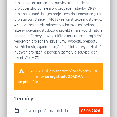
projektové dokumentace stavby, která bude použita
pro výběr zhotovitele a pro provádění stavby (DPS),
pro oba stupně dále jen projektová dokumentace (PD)
pro stavbu: „Silnice III/4693 - rekonstrukce mostu ev. č.
4693-2 přes potok Rakovec v Klimkovicích“, výkon
inženýrské činnosti, dozoru projektanta a koordinátora
po dobu přípravy stavby k této akci v rozsahu zajištění
veškerých projednání, průzkumů, výpočtů, přepočtu
zatížitelnosti, vyjádření orgánů státní správy nezbytně
nutných pro řízení o povolení záměru a souvisejících
řízení. Více v ZD
warning
clear
pro zobrazení zadávacích
UPOZORNĚNÍ:
podmínek
se registrujte ZDARMA
nebo
se přihlašte
.
Termíny:
calendar_today
Lhůta pro podání nabídek do:
05.06.2026