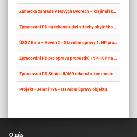
place
Cel
Zámecká zahrada v Nových Dvorech – krajinářsko-architektonická projektová soutěž o návrh
place
Cel
Zpracování PD na rekonstrukci střechy obytného domu, ul. Krajní 2
place
Cel
ÚSSZ Brno – Veveří 5 - Stavební úpravy 1. NP pro klientské centrum – projektová dokumentace
place
Cel
Zpracování PD pro opravu propustků 15P-18P na komunikaci III/4808 v obci Skotnice
place
Cel
Zpracování PD Silnice II/469 rekonstrukce mostu ev.č. 469-002 přes Plesenský potok v Martinově
place
Cel
Projekt - Jelení 196 - stavební úpravy objektu
O nás