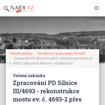
Toggl
navig
Veřejné zakázky
Stavebnictví a související činnosti
Zpracování PD Silnice III/4693 - rekonstrukce mostu ev.
č. 4693-2 přes potok Rakovec v Klimkovicích
Veřená zakázka
Zpracování PD Silnice
III/4693 - rekonstrukce
mostu ev. č. 4693-2 přes