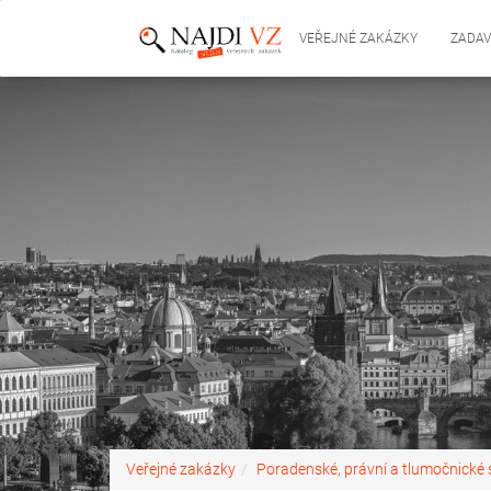
VEŘEJNÉ ZAKÁZKY
ZADAV
Veřejné zakázky
Poradenské, právní a tlumočnické 