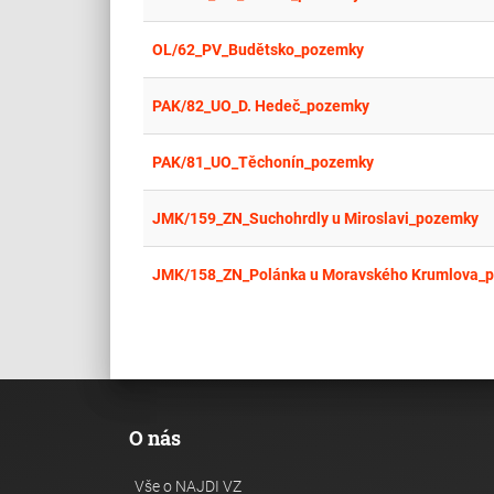
OL/62_PV_Budětsko_pozemky
PAK/82_UO_D. Hedeč_pozemky
PAK/81_UO_Těchonín_pozemky
JMK/159_ZN_Suchohrdly u Miroslavi_pozemky
JMK/158_ZN_Polánka u Moravského Krumlova_
O nás
Vše o NAJDI VZ