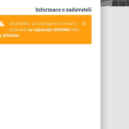
Informace o zadavateli
rning
clear
pro zobrazení informací o
UPOZORNĚNÍ:
zadavateli
se registrujte ZDARMA
nebo
e přihlašte
.