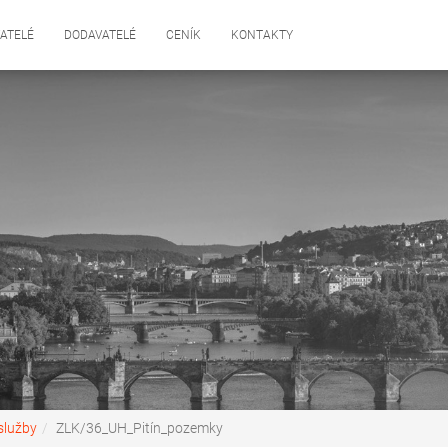
ATELÉ
DODAVATELÉ
CENÍK
KONTAKTY
služby
ZLK/36_UH_Pitín_pozemky