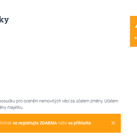
ky
wa
s
posudku pro ocenění nemovitých věcí za účelem změny. Účelem
ěny majetku.
clear
dmínek
se registrujte ZDARMA
nebo
se přihlašte
.