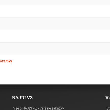
pozemky
NAJDI VZ
V
Vše o NAJDI VZ - Veřejné zakázky
St