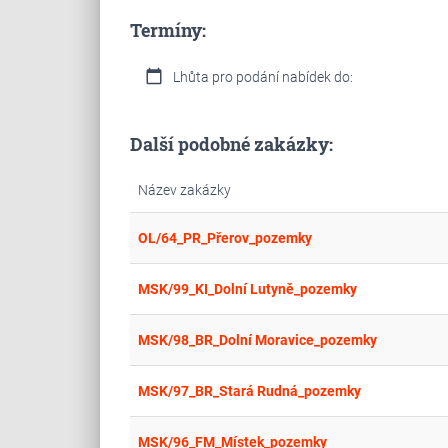
Termíny:
calendar_today
Lhůta pro podání nabídek do:
Další podobné zakázky:
Název zakázky
OL/64_PR_Přerov_pozemky
MSK/99_KI_Dolní Lutyně_pozemky
MSK/98_BR_Dolní Moravice_pozemky
MSK/97_BR_Stará Rudná_pozemky
MSK/96_FM_Místek_pozemky