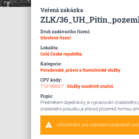
Veřená zakázka
ZLK/36_UH_Pitín_pozem
Druh zadávacího řízení:
Otevřené řízení
Lokalita:
Celá Česká republika
Kategorie:
Poradenské, právní a tlumočnické služby
CPV kódy:
71319000-7 -
Služby soudních znalců
Popis:
Předmětem objednávky je vypracování znaleckého 
znaleckého posudku je převod pozemků formou sm
warning
pro zobrazení zadávacích po
UPOZORNĚNÍ: