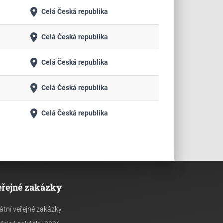
place
Celá Česká republika
place
Celá Česká republika
place
Celá Česká republika
place
Celá Česká republika
place
Celá Česká republika
eřejné zakázky
átní veřejné zakázky