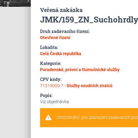
Veřená zakázka
JMK/159_ZN_Suchohrdly
Druh zadávacího řízení:
Otevřené řízení
Lokalita:
Celá Česká republika
Kategorie:
Poradenské, právní a tlumočnické služby
CPV kódy:
71319000-7 -
Služby soudních znalců
Popis:
Viz objednávka
warning
pro zobrazení zadávacích po
UPOZORNĚNÍ: