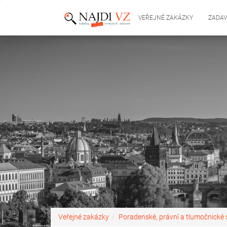
VEŘEJNÉ ZAKÁZKY
ZADAV
Veřejné zakázky
Poradenské, právní a tlumočnické 