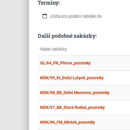
Termíny:
calendar_today
Lhůta pro podání nabídek do:
Další podobné zakázky:
Název zakázky
OL/64_PR_Přerov_pozemky
MSK/99_KI_Dolní Lutyně_pozemky
MSK/98_BR_Dolní Moravice_pozemky
MSK/97_BR_Stará Rudná_pozemky
MSK/96_FM_Místek_pozemky