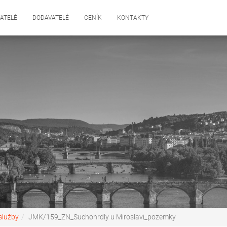
ATELÉ
DODAVATELÉ
CENÍK
KONTAKTY
služby
JMK/159_ZN_Suchohrdly u Miroslavi_pozemky