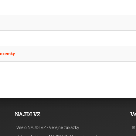
pozemky
NAJDI VZ
V
Vše o NAJDI VZ - Veřejné zakázky
St