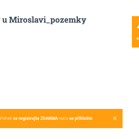
 u Miroslavi_pozemky
wa
s
clear
dmínek
se registrujte ZDARMA
nebo
se přihlašte
.