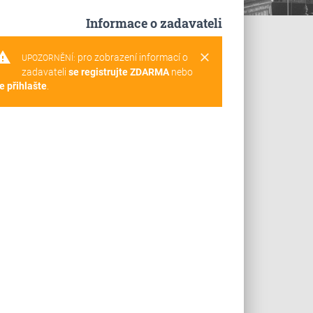
Informace o zadavateli
rning
clear
pro zobrazení informací o
UPOZORNĚNÍ:
zadavateli
se registrujte ZDARMA
nebo
e přihlašte
.