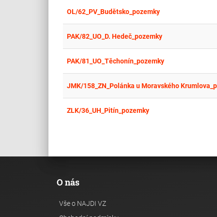
OL/62_PV_Budětsko_pozemky
PAK/82_UO_D. Hedeč_pozemky
PAK/81_UO_Těchonín_pozemky
JMK/158_ZN_Polánka u Moravského Krumlova_
ZLK/36_UH_Pitín_pozemky
O nás
Vše o NAJDI VZ