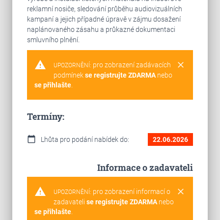
reklamní nosiče, sledování průběhu audiovizuálních
kampaní a jejich případné úpravě v zájmu dosažení
naplánovaného zásahu a průkazné dokumentaci
smluvního plnění.
warning
clear
pro zobrazení zadávacích
UPOZORNĚNÍ:
podmínek
se registrujte ZDARMA
nebo
se přihlašte
.
Termíny:
calendar_today
Lhůta pro podání nabídek do:
22.06.2026
Informace o zadavateli
warning
clear
pro zobrazení informací o
UPOZORNĚNÍ:
zadavateli
se registrujte ZDARMA
nebo
se přihlašte
.