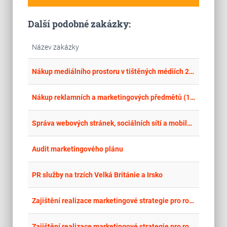
Další podobné zakázky:
Název zakázky
place
Cel
Nákup mediálního prostoru v tištěných médiích 2026-2027 II.
place
Cel
Nákup reklamních a marketingových předmětů (1. část)
place
Cel
Správa webových stránek, sociálních sítí a mobilní aplikace pro MČ Brno-střed
place
Cel
Audit marketingového plánu
place
Cel
PR služby na trzích Velká Británie a Irsko
place
Cel
Zajištění realizace marketingové strategie pro rok 2026 (Rámcová dohoda) - Uzavřený MINITENDR 12/2026 - pro vybrané společnosti
place
Cel
Zajištění realizace marketingové strategie pro rok 2026 (Rámcová dohoda) - Uzavřený MINITENDR 11/2026 - pro vybrané společnosti