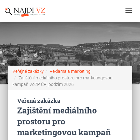
Toggl
navig
Veřejné zakázky
Reklama a marketing
Zajištění mediálního prostoru pro marketingovou
kampaň VoZP ČR, podzim 2026
Veřená zakázka
Zajištění mediálního
prostoru pro
marketingovou kampaň