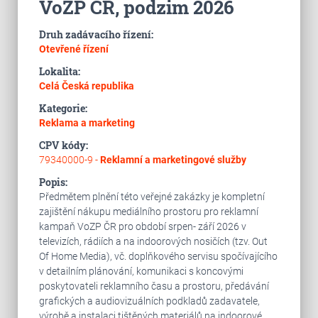
VoZP ČR, podzim 2026
Druh zadávacího řízení:
Otevřené řízení
Lokalita:
Celá Česká republika
Kategorie:
Reklama a marketing
CPV kódy:
79340000-9 -
Reklamní a marketingové služby
Popis:
Předmětem plnění této veřejné zakázky je kompletní
zajištění nákupu mediálního prostoru pro reklamní
kampaň VoZP ČR pro období srpen- září 2026 v
televizích, rádiích a na indoorových nosičích (tzv. Out
Of Home Media), vč. doplňkového servisu spočívajícího
v detailním plánování, komunikaci s koncovými
poskytovateli reklamního času a prostoru, předávání
grafických a audiovizuálních podkladů zadavatele,
výrobě a instalaci tištěných materiálů na indoorové