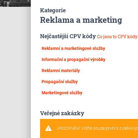
Kategorie
Reklama a marketing
Nejčastější CPV kódy
Co jsou to CPV kód
Reklamní a marketingové služby
Informační a propagační výrobky
Reklamní materiály
Propagační služby
Marketingové služby
Veřejné zakázky
warning
Vidíte pouze první
z celkový
UPOZORNĚNÍ:
3