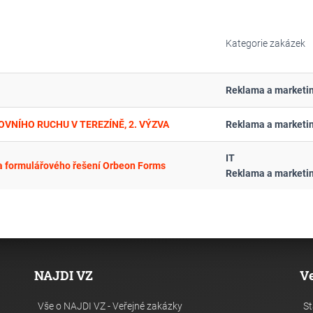
Kategorie zakázek
Reklama a marketi
NÍHO RUCHU V TEREZÍNĚ, 2. VÝZVA
Reklama a marketi
IT
a formulářového řešení Orbeon Forms
Reklama a marketi
NAJDI VZ
V
Vše o NAJDI VZ - Veřejné zakázky
St