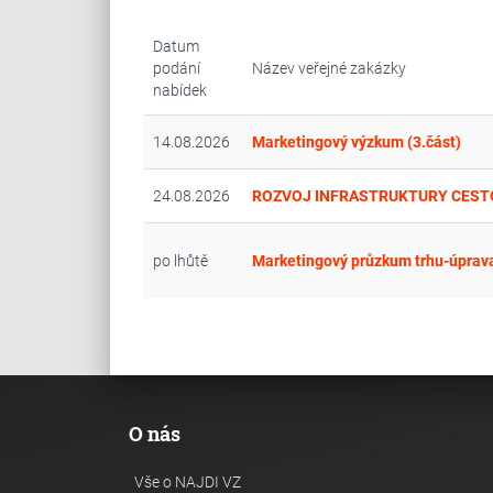
Datum
podání
Název veřejné zakázky
nabídek
14.08.2026
Marketingový výzkum (3.část)
24.08.2026
ROZVOJ INFRASTRUKTURY CESTOV
po lhůtě
Marketingový průzkum trhu-úprav
O nás
Vše o NAJDI VZ