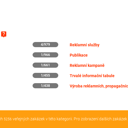
live_help
y
4/979
Reklamní služby
1/966
Publikace
1/661
Reklamní kampaně
1/455
Trvalé informační tabule
1/438
ch
veřejných zakázek v této kategorii. Pro zobrazení dalších zakázek
5256