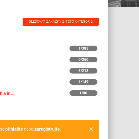
SLEDOVAT ZAKÁZKY Z TÉTO KATEGORIE
1/383
0/260
3/213
1/149
Výroba reklamních, propagačních a informačních filmů a videa
1/86
clear
 se
přihlašte
nebo
zaregistrujte
.