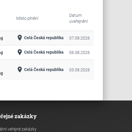
Datum
Místo plnění
uveřejnění
place
Celá Česká republika
ng
07.08.2026
place
Celá Česká republika
ng
06.08.2026
place
Celá Česká republika
03.08.2026
ng
eřejné zakázky
átní veřejné zakázky