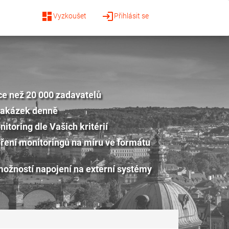
dashboard
login
Vyzkoušet
Přihlásit se
ce než 20 000 zadavatelů
zakázek denně
itoring dle Vašich kritérií
ření monitoringů na míru ve formátu
možností napojení na externí systémy