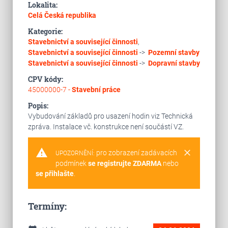
Lokalita:
Celá Česká republika
Kategorie:
Stavebnictví a související činnosti
,
Stavebnictví a související činnosti
->
Pozemní stavby
Stavebnictví a související činnosti
->
Dopravní stavby
CPV kódy:
45000000-7 -
Stavební práce
Popis:
Vybudování základů pro usazení hodin viz Technická
zpráva. Instalace vč. konstrukce není součástí VZ.
warning
clear
pro zobrazení zadávacích
UPOZORNĚNÍ:
podmínek
se registrujte ZDARMA
nebo
se přihlašte
.
Termíny: