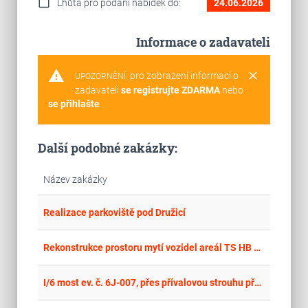
calendar_today
Lhůta pro podání nabídek do:
24.06.2026
Informace o zadavateli
warning
clear
pro zobrazení informací o
UPOZORNĚNÍ:
zadavateli
se registrujte ZDARMA
nebo
se přihlašte
.
Další podobné zakázky:
Název zakázky
place
Cel
Realizace parkoviště pod Družicí
place
Cel
Rekonstrukce prostoru mytí vozidel areál TS HB U Cihláře, Havlíčkův Brod
place
Cel
I/6 most ev. č. 6J-007, přes přívalovou strouhu před obcí Pavlov – celková oprava