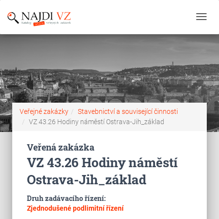
Toggl
navig
Veřejné zakázky
Stavebnictví a související činnosti
VZ 43.26 Hodiny náměstí Ostrava-Jih_základ
Veřená zakázka
VZ 43.26 Hodiny náměstí
Ostrava-Jih_základ
Druh zadávacího řízení:
Zjednodušené podlimitní řízení