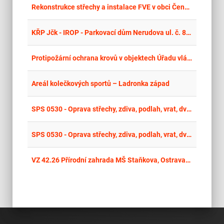
place
Cel
Rekonstrukce střechy a instalace FVE v obci Čenkov
place
Cel
KŘP Jčk - IROP - Parkovací dům Nerudova ul. č. 860, České Budějovice
place
Cel
Protipožární ochrana krovů v objektech Úřadu vlády ČR
place
Cel
Areál kolečkových sportů – Ladronka západ
place
Cel
SPS 0530 - Oprava střechy, zdiva, podlah, vrat, dveří, oken a elektroinstalace
place
Cel
SPS 0530 - Oprava střechy, zdiva, podlah, vrat, dveří, oken a elektroinstalace obj. 64
place
Cel
VZ 42.26 Přírodní zahrada MŠ Staňkova, Ostrava-Výškovice