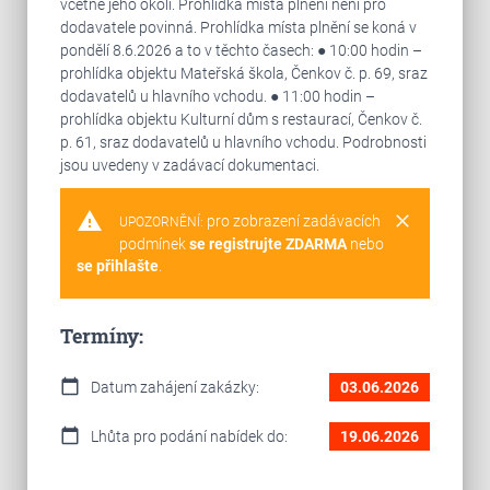
včetně jeho okolí. Prohlídka místa plnění není pro
dodavatele povinná. Prohlídka místa plnění se koná v
pondělí 8.6.2026 a to v těchto časech: ● 10:00 hodin –
prohlídka objektu Mateřská škola, Čenkov č. p. 69, sraz
dodavatelů u hlavního vchodu. ● 11:00 hodin –
prohlídka objektu Kulturní dům s restaurací, Čenkov č.
p. 61, sraz dodavatelů u hlavního vchodu. Podrobnosti
jsou uvedeny v zadávací dokumentaci.
warning
clear
pro zobrazení zadávacích
UPOZORNĚNÍ:
podmínek
se registrujte ZDARMA
nebo
se přihlašte
.
Termíny:
calendar_today
Datum zahájení zakázky:
03.06.2026
calendar_today
Lhůta pro podání nabídek do:
19.06.2026