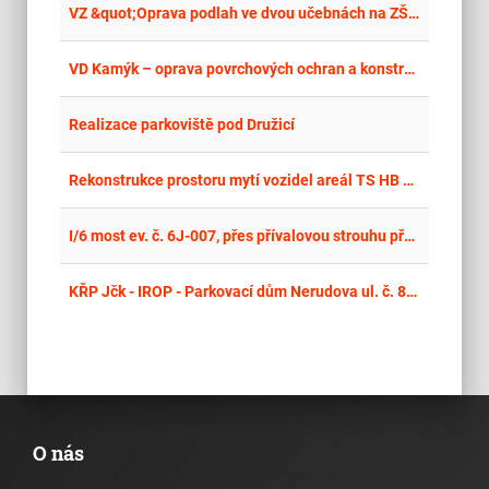
place
Cel
VZ &quot;Oprava podlah ve dvou učebnách na ZŠ Studénka 1&quot;
place
Cel
VD Kamýk – oprava povrchových ochran a konstrukce segmentového uzávěru č. 3
place
Cel
Realizace parkoviště pod Družicí
place
Cel
Rekonstrukce prostoru mytí vozidel areál TS HB U Cihláře, Havlíčkův Brod
place
Cel
I/6 most ev. č. 6J-007, přes přívalovou strouhu před obcí Pavlov – celková oprava
place
Cel
KŘP Jčk - IROP - Parkovací dům Nerudova ul. č. 860, České Budějovice
O nás