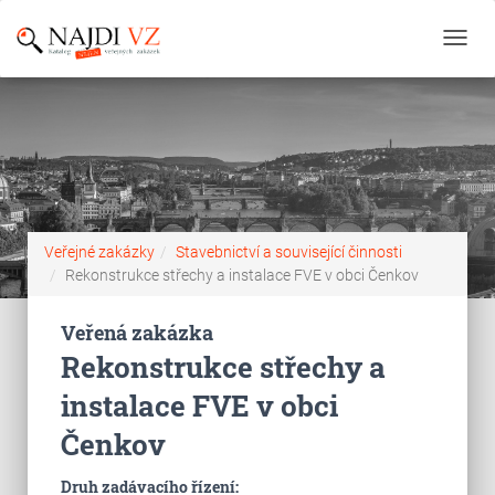
Toggl
navig
Veřejné zakázky
Stavebnictví a související činnosti
Rekonstrukce střechy a instalace FVE v obci Čenkov
Veřená zakázka
Rekonstrukce střechy a
instalace FVE v obci
Čenkov
Druh zadávacího řízení: