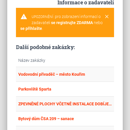
Informace o zadavateli
warning
clear
pro zobrazení informací o
UPOZORNĚNÍ:
zadavateli
se registrujte ZDARMA
nebo
se přihlašte
.
Další podobné zakázky:
Název zakázky
place
Cel
Vodovodní přivaděč – město Kouřim
place
Cel
Parkoviště Sparta
place
Hla
ZPEVNĚNÉ PLOCHY VČETNĚ INSTALACE DOBÍJECÍCH STANIC A CYKLO STOJANŮ U OBJEKTU ŠVÝCÁRNA, SLATIŇANY
place
Cel
Bytový dům ČSA 209 – sanace