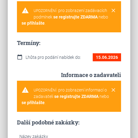
warning
clear
pro zobrazení zadávacích
UPOZORNĚNÍ:
podmínek
se registrujte ZDARMA
nebo
se přihlašte
.
Termíny:
calendar_today
Lhůta pro podání nabídek do:
15.06.2026
Informace o zadavateli
warning
clear
pro zobrazení informací o
UPOZORNĚNÍ:
zadavateli
se registrujte ZDARMA
nebo
se přihlašte
.
Další podobné zakázky:
Název zakázky