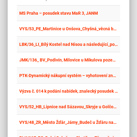
place
Cel
MS Praha – posudek stavu MaR 3, JANM
place
Cel
VYS/53_PE_Martinice u Onšova_Chyšná_věcná břemena
place
Cel
LBK/36_LI_Bílý Kostel nad Nisou a následující_pozemky_opakované
place
Cel
JMK/136_ BV_Podivín, Milovice u Mikulova pozemky
place
Cel
PTK-Dynamický nákupní systém – vyhotovení znaleckých posudků
place
Cel
Výzva č. 014 k podání nabídek, znalecký posudek pro převod pozemků zastavěných a ve funkčním celku pro převod dle zákona č. 503/2012 Sb., v platném znění
place
Cel
VYS/52_HB_Lipnice nad Sázavou_Skryje u Golčova Jeníkova_Šachotín_Bartoušov_pozemky
place
Cel
VYS/48_ZR_Město Žďár_Jámy_Budeč u Žďáru nad Sázavou_pozemky