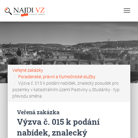
Toggl
navig
Veřejné zakázky
Poradenské, právní a tlumočnické služby
Výzva č. 015 k podání nabídek, znalecký posudek pro
pozemky v katastrálním území Pastviny u Studánky - typ
převodu směna
Veřená zakázka
Výzva č. 015 k podání
nabídek, znalecký