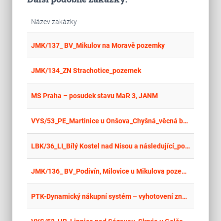
Název zakázky
place
Cel
JMK/137_ BV_Mikulov na Moravě pozemky
place
Cel
JMK/134_ZN Strachotice_pozemek
place
Cel
MS Praha – posudek stavu MaR 3, JANM
place
Cel
VYS/53_PE_Martinice u Onšova_Chyšná_věcná břemena
place
Cel
LBK/36_LI_Bílý Kostel nad Nisou a následující_pozemky_opakované
place
Cel
JMK/136_ BV_Podivín, Milovice u Mikulova pozemky
place
Cel
PTK-Dynamický nákupní systém – vyhotovení znaleckých posudků
Cel