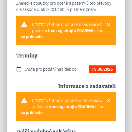
Znalecké posudky pro ocenění pozemků pro převody
dle zákona č. 503/2012 Sb., v platném znění.
warning
clear
pro zobrazení zadávacích
UPOZORNĚNÍ:
podmínek
se registrujte ZDARMA
nebo
se přihlašte
.
Termíny:
calendar_today
Lhůta pro podání nabídek do:
15.06.2026
Informace o zadavateli
warning
clear
pro zobrazení informací o
UPOZORNĚNÍ:
zadavateli
se registrujte ZDARMA
nebo
se přihlašte
.
Další podobné zakázky: