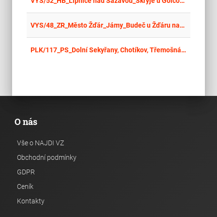
place
VYS/52_HB_Lipnice nad Sázavou_Skryje u Golčova Jeníkova_Šachotín_Bartoušov_pozemky
place
Cel
VYS/48_ZR_Město Žďár_Jámy_Budeč u Žďáru nad Sázavou_pozemky
place
Cel
PLK/117_PS_Dolní Sekyřany, Chotíkov, Třemošná_pozemky
O nás
Vše o NAJDI VZ
Obchodní podmínky
GDPR
Ceník
Kontakty