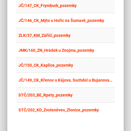
place
Cel
JČ/147_CK_Frymburk_pozemky
place
Cel
JČ/146_CK_Mýto u Hořic na Šumavě_pozemky
place
Cel
ZLK/37_KM_Zářičí_pozemky
place
Cel
JMK/160_ZN_Hrádek u Znojma_pozemky
place
Cel
JČ/150_CK_Kaplice_pozemky
place
Cel
JČ/149_CK_Křenov u Kájova, Suchdol u Bujanova, Benešov nad Černou_stavba vč. pozemku
place
Cel
STČ/203_BE_Rpety_pozemky
place
Cel
STČ/202_KD_Zvoleněves_Zlonice_pozemky