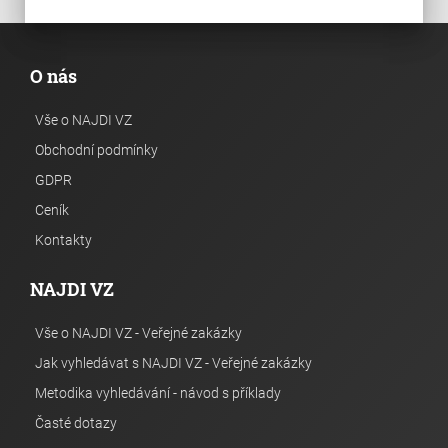
O nás
Vše o NAJDI VZ
Obchodní podmínky
GDPR
Ceník
Kontakty
NAJDI VZ
Vše o NAJDI VZ - Veřejné zakázky
Jak vyhledávat s NAJDI VZ - Veřejné zakázky
Metodika vyhledávání - návod s příklady
Časté dotazy