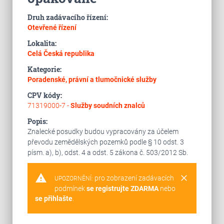
Druh zadávacího řízení:
Otevřené řízení
Lokalita:
Celá Česká republika
Kategorie:
Poradenské, právní a tlumočnické služby
CPV kódy:
71319000-7 -
Služby soudních znalců
Popis:
Znalecké posudky budou vypracovány za účelem
převodu zemědělských pozemků podle § 10 odst. 3
písm. a), b), odst. 4 a odst. 5 zákona č. 503/2012 Sb.
warning
clear
pro zobrazení zadávacích
UPOZORNĚNÍ:
podmínek
se registrujte ZDARMA
nebo
se přihlašte
.