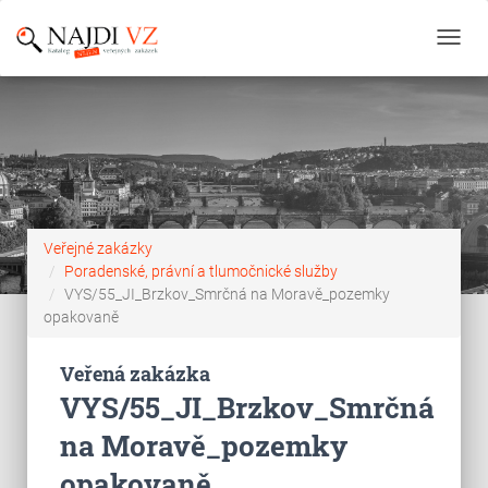
Toggl
navig
Veřejné zakázky
Poradenské, právní a tlumočnické služby
VYS/55_JI_Brzkov_Smrčná na Moravě_pozemky
opakovaně
Veřená zakázka
VYS/55_JI_Brzkov_Smrčná
na Moravě_pozemky
opakovaně