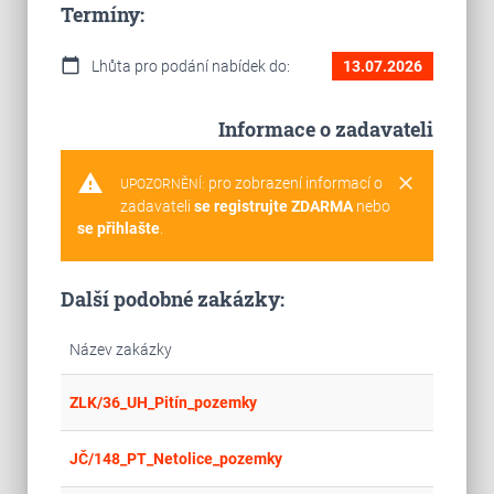
Termíny:
calendar_today
Lhůta pro podání nabídek do:
13.07.2026
Informace o zadavateli
warning
clear
pro zobrazení informací o
UPOZORNĚNÍ:
zadavateli
se registrujte ZDARMA
nebo
se přihlašte
.
Další podobné zakázky:
Název zakázky
place
Cel
ZLK/36_UH_Pitín_pozemky
place
Cel
JČ/148_PT_Netolice_pozemky