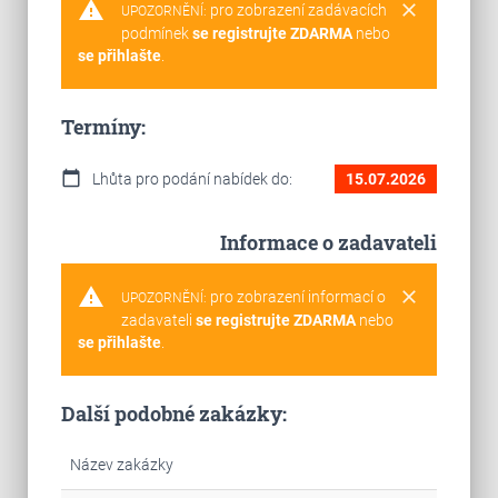
warning
clear
pro zobrazení zadávacích
UPOZORNĚNÍ:
podmínek
se registrujte ZDARMA
nebo
se přihlašte
.
Termíny:
calendar_today
Lhůta pro podání nabídek do:
15.07.2026
Informace o zadavateli
warning
clear
pro zobrazení informací o
UPOZORNĚNÍ:
zadavateli
se registrujte ZDARMA
nebo
se přihlašte
.
Další podobné zakázky:
Název zakázky