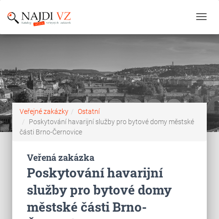
Toggl
navig
Veřejné zakázky
Ostatní
Poskytování havarijní služby pro bytové domy městské
části Brno-Černovice
Veřená zakázka
Poskytování havarijní
služby pro bytové domy
městské části Brno-