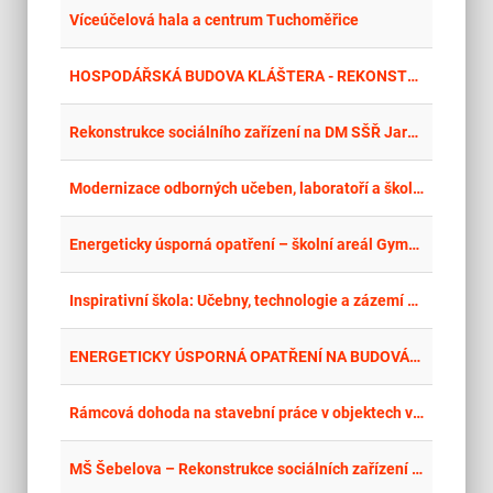
place
Cel
Víceúčelová hala a centrum Tuchoměřice
place
Cel
HOSPODÁŘSKÁ BUDOVA KLÁŠTERA - REKONSTRUKCE
place
Cel
Rekonstrukce sociálního zařízení na DM SŠŘ Jaroměř
place
Cel
Modernizace odborných učeben, laboratoří a školních dílen na SPŠ A VOŠ Kladno – stavební úpravy
place
Cel
Energeticky úsporná opatření – školní areál Gymnázia a SOŠ, ul. Mládežníků 1115, Rokycany - stavba
place
Cel
Inspirativní škola: Učebny, technologie a zázemí pro každého žáka – stavební práce
place
Cel
ENERGETICKY ÚSPORNÁ OPATŘENÍ NA BUDOVÁCH KAMPUSU A ŘEŠENÍ JEJICH BEZBARIÉROVOSTI
place
Cel
Rámcová dohoda na stavební práce v objektech ve správě MČ Brno-střed
place
Cel
MŠ Šebelova – Rekonstrukce sociálních zařízení včetně výměny instalací vody a kanalizace