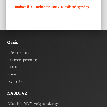
place
Cel
Budova č. 4 – Rekonstrukce 2. NP včetně výměny oken, zateplení a fasády
O nás
Vše o NAJDI VZ
Obchodní podmínky
GDPR
Ceník
Kontakty
NAJDI VZ
Vše o NAJDI VZ - Veřejné zakázky