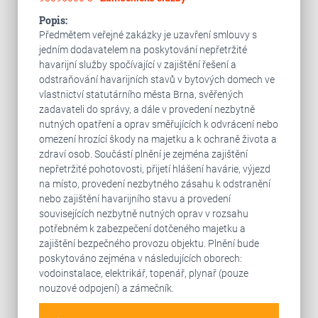
Popis:
Předmětem veřejné zakázky je uzavření smlouvy s
jedním dodavatelem na poskytování nepřetržité
havarijní služby spočívající v zajištění řešení a
odstraňování havarijních stavů v bytových domech ve
vlastnictví statutárního města Brna, svěřených
zadavateli do správy, a dále v provedení nezbytně
nutných opatření a oprav směřujících k odvrácení nebo
omezení hrozící škody na majetku a k ochraně života a
zdraví osob. Součástí plnění je zejména zajištění
nepřetržité pohotovosti, přijetí hlášení havárie, výjezd
na místo, provedení nezbytného zásahu k odstranění
nebo zajištění havarijního stavu a provedení
souvisejících nezbytně nutných oprav v rozsahu
potřebném k zabezpečení dotčeného majetku a
zajištění bezpečného provozu objektu. Plnění bude
poskytováno zejména v následujících oborech:
vodoinstalace, elektrikář, topenář, plynař (pouze
nouzové odpojení) a zámečník.