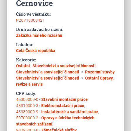
Černovice
Číslo ve věstníku:
P26V10000421
Druh zadávacího řízení:
Zakázka malého rozsahu
Lokalita:
Celá Česká republika
Kategorie:
Ostatní
,
Stavebnictví a související činnosti
,
Stavebnictví a související činnosti
->
Pozemní stavby
Stavebnictví a související činnosti
->
Ostatní
Opravy,
revize a servis
CPV kódy:
45300000-0 -
Stavební montážní práce
,
45310000-3 -
Elektroinstalační práce
,
45330000-9 -
Instalatérské a sanitární práce
,
50700000-2 -
Opravy a údržba technických
stavebních zařízení
,
98395000-8 -
Zámečnické služby