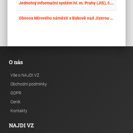
place
Cel
Jednotný informační systém hl. m. Prahy (JIS), č. akce 1150
place
Cel
Obnova Mírového náměstí v Bakově nad Jizerou – Inteligentní autobusový označník
O nás
Vše o NAJDI VZ
Obchodní podmínky
GDPR
Ceník
Kontakty
NAJDI VZ