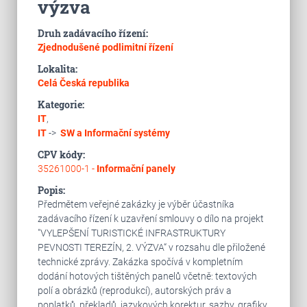
výzva
Druh zadávacího řízení:
Zjednodušené podlimitní řízení
Lokalita:
Celá Česká republika
Kategorie:
IT
,
IT
->
SW a Informační systémy
CPV kódy:
35261000-1 -
Informační panely
Popis:
Předmětem veřejné zakázky je výběr účastníka
zadávacího řízení k uzavření smlouvy o dílo na projekt
"VYLEPŠENÍ TURISTICKÉ INFRASTRUKTURY
PEVNOSTI TEREZÍN, 2. VÝZVA“ v rozsahu dle přiložené
technické zprávy. Zakázka spočívá v kompletním
dodání hotových tištěných panelů včetně: textových
polí a obrázků (reprodukcí), autorských práv a
poplatků, překladů, jazykových korektur, sazby, grafiky,