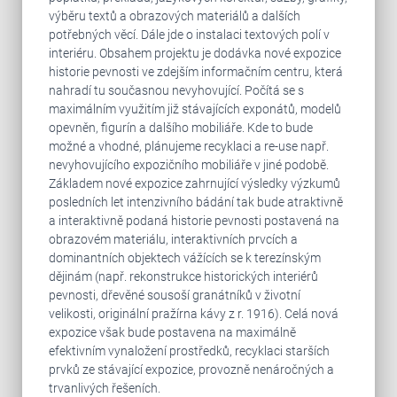
výběru textů a obrazových materiálů a dalších
potřebných věcí. Dále jde o instalaci textových polí v
interiéru. Obsahem projektu je dodávka nové expozice
historie pevnosti ve zdejším informačním centru, která
nahradí tu současnou nevyhovující. Počítá se s
maximálním využitím již stávajících exponátů, modelů
opevněn, figurín a dalšího mobiliáře. Kde to bude
možné a vhodné, plánujeme recyklaci a re-use např.
nevyhovujícího expozičního mobiliáře v jiné podobě.
Základem nové expozice zahrnující výsledky výzkumů
posledních let intenzivního bádání tak bude atraktivně
a interaktivně podaná historie pevnosti postavená na
obrazovém materiálu, interaktivních prvcích a
dominantních objektech vážících se k terezínským
dějinám (např. rekonstrukce historických interiérů
pevnosti, dřevěné sousoší granátníků v životní
velikosti, originální pražírna kávy z r. 1916). Celá nová
expozice však bude postavena na maximálně
efektivním vynaložení prostředků, recyklaci starších
prvků ze stávající expozice, provozně nenáročných a
trvanlivých řešeních.