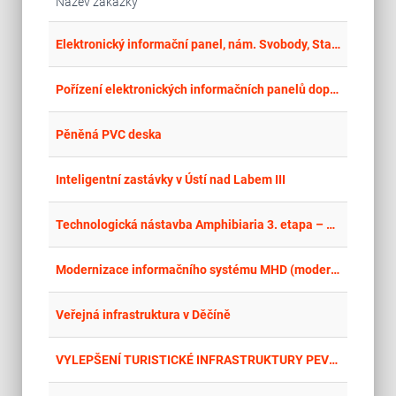
Název zakázky
place
Cel
Elektronický informační panel, nám. Svobody, Starý Bohumín
place
Cel
Pořízení elektronických informačních panelů doplněných o V2X
place
Cel
Pěněná PVC deska
place
Cel
Inteligentní zastávky v Ústí nad Labem III
place
Mor
Technologická nástavba Amphibiaria 3. etapa – část vybavení a výroba
place
Cel
Modernizace informačního systému MHD (modernizace zastávkových označníků), Teplice
place
Cel
Veřejná infrastruktura v Děčíně
place
Cel
VYLEPŠENÍ TURISTICKÉ INFRASTRUKTURY PEVNOSTI TEREZÍN