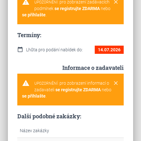
warning
clear
pro zobrazení zadávacích
UPOZORNĚNÍ:
podmínek
se registrujte ZDARMA
nebo
se přihlašte
.
Termíny:
calendar_today
Lhůta pro podání nabídek do:
14.07.2026
Informace o zadavateli
warning
clear
pro zobrazení informací o
UPOZORNĚNÍ:
zadavateli
se registrujte ZDARMA
nebo
se přihlašte
.
Další podobné zakázky:
Název zakázky