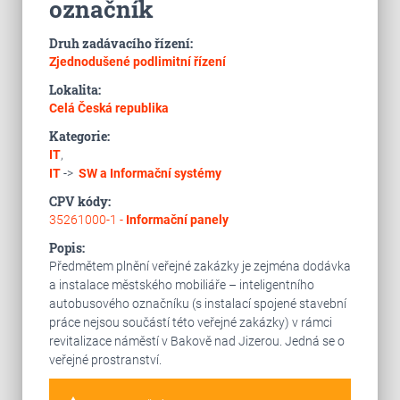
označník
Druh zadávacího řízení:
Zjednodušené podlimitní řízení
Lokalita:
Celá Česká republika
Kategorie:
IT
,
IT
->
SW a Informační systémy
CPV kódy:
35261000-1 -
Informační panely
Popis:
Předmětem plnění veřejné zakázky je zejména dodávka
a instalace městského mobiliáře – inteligentního
autobusového označníku (s instalací spojené stavební
práce nejsou součástí této veřejné zakázky) v rámci
revitalizace náměstí v Bakově nad Jizerou. Jedná se o
veřejné prostranství.