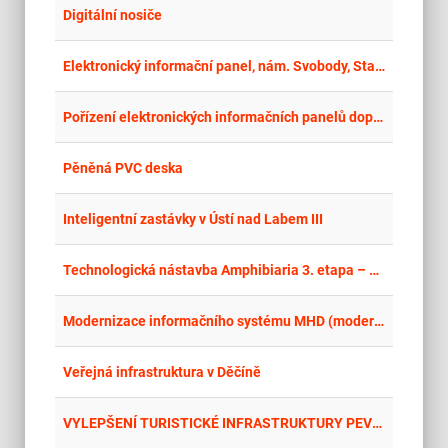
place
Cel
Digitální nosiče
place
Cel
Elektronický informační panel, nám. Svobody, Starý Bohumín
place
Cel
Pořízení elektronických informačních panelů doplněných o V2X
place
Cel
Pěněná PVC deska
place
Cel
Inteligentní zastávky v Ústí nad Labem III
place
Mor
Technologická nástavba Amphibiaria 3. etapa – část vybavení a výroba
place
Cel
Modernizace informačního systému MHD (modernizace zastávkových označníků), Teplice
place
Cel
Veřejná infrastruktura v Děčíně
place
Cel
VYLEPŠENÍ TURISTICKÉ INFRASTRUKTURY PEVNOSTI TEREZÍN