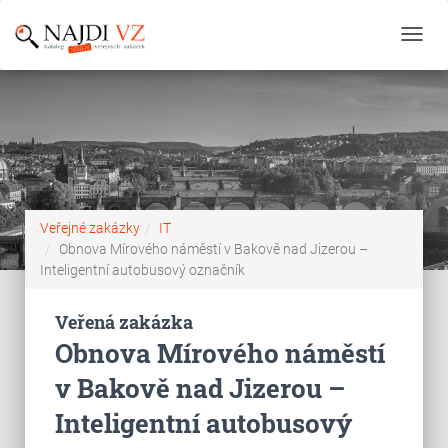
Toggl
navig
Veřejné zakázky
IT
Obnova Mírového náměstí v Bakově nad Jizerou –
Inteligentní autobusový označník
Veřená zakázka
Obnova Mírového náměstí
v Bakově nad Jizerou –
Inteligentní autobusový