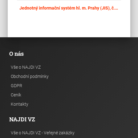
place
Cel
Jednotný informační systém hl. m. Prahy (JIS), č. akce 1150
O nás
Vše o NAJDI VZ
Obchodní podmínky
GDPR
Ceník
Kontakty
NAJDI VZ
Vše o NAJDI VZ - Veřejné zakázky