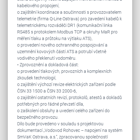
kabelového propojení,
o zajištění koordinace a součinnosti s provozovatelem
telemetrie (firma Q-Line Ostrava) pro zavedení kabelů k
telemetrickému rozváděči DR1 (komunikační linka
RS485 s protokolem Modbus TCP a okruhy MaR pro
měření tlaku a průtoku na výtlaku ATS),
o provedení nového ochranného pospojování a
uzemnění kovových částí ATS a potrubí včetně
vodivého překlenutí vodoměru.
• Zprovoznění a dokladová část:
o provedení tlakových, provozních a komplexních
zkoušek technologií,
o zajištění výchozí revize elektrických zařízení podle
ČSN 33 1500 a ČSN 33 2000-6,
o zajištění ostatních revizí, protokolů, atestů a dokladů
potřebných pro řádné převzetí díla,
o zaškolení obsluhy a uvedení celého zařízení do
bezpečného provozu.
Dílo bude provedeno v souladu s projektovou
dokumentací „Vodovod Rohovec – napojení na systém
SmVaK Ostrava, a.s.“, zpracovanou společností