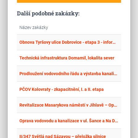
Další podobné zakázky:
Název zakázky
place
Cel
Obnova Tyršovy ulice Dobrovice - etapa 3 - informace na profilu Vodovody a kanalizace Mladá Boleslav, a.s., veškeré informace na - https://zakazky.vakmb.info/contract_display_255.html
place
Hla
Technická infrastruktura Domamil, lokalita sever
place
Hla
Prodloužení vodovodního řádu a výstavba kanalizace v lokalitě Na Vyhlídce, Libušín
place
Cel
PČOV Kolovraty - zkapacitnění, I. a II. etapa
place
Cel
Revitalizace Masarykova náměstí v Jihlavě – Opatření v souvislosti s adaptací na změnu klimatu v centru města Jihlavy
place
Jih
Oprava vodovodu a kanalizace v ul. Šance a Na Drahách, Blatnice pod Sv. Antonínkem
place
Cel
II/347 Světlá nad Sázavou – přeložka silnice