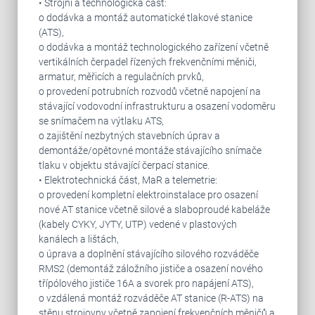
• Strojní a technologická část:
o dodávka a montáž automatické tlakové stanice
(ATS),
o dodávka a montáž technologického zařízení včetně
vertikálních čerpadel řízených frekvenčními měniči,
armatur, měřicích a regulačních prvků,
o provedení potrubních rozvodů včetně napojení na
stávající vodovodní infrastrukturu a osazení vodoměru
se snímačem na výtlaku ATS,
o zajištění nezbytných stavebních úprav a
demontáže/opětovné montáže stávajícího snímače
tlaku v objektu stávající čerpací stanice.
• Elektrotechnická část, MaR a telemetrie:
o provedení kompletní elektroinstalace pro osazení
nové AT stanice včetně silové a slaboproudé kabeláže
(kabely CYKY, JYTY, UTP) vedené v plastových
kanálech a lištách,
o úprava a doplnění stávajícího silového rozváděče
RMS2 (demontáž záložního jističe a osazení nového
třípólového jističe 16A a svorek pro napájení ATS),
o vzdálená montáž rozváděče AT stanice (R-ATS) na
stěnu strojovny včetně zapojení frekvenčních měničů a