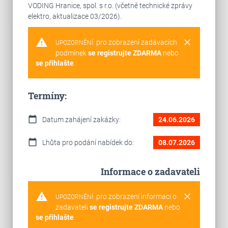
VODING Hranice, spol. s r.o. (včetně technické zprávy
elektro, aktualizace 03/2026).
warning
clear
pro zobrazení zadávacích
UPOZORNĚNÍ:
podmínek
se registrujte ZDARMA
nebo
se přihlašte
.
Termíny:
calendar_today
Datum zahájení zakázky:
24.06.2026
calendar_today
Lhůta pro podání nabídek do:
08.07.2026
Informace o zadavateli
warning
clear
pro zobrazení informací o
UPOZORNĚNÍ:
zadavateli
se registrujte ZDARMA
nebo
se přihlašte
.