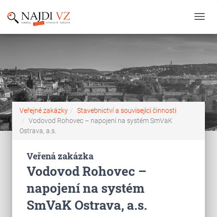
Toggl
navig
Veřejné zakázky
Stavebnictví a související činnosti
Vodovod Rohovec – napojení na systém SmVaK
Ostrava, a.s.
Veřená zakázka
Vodovod Rohovec –
napojení na systém
SmVaK Ostrava, a.s.