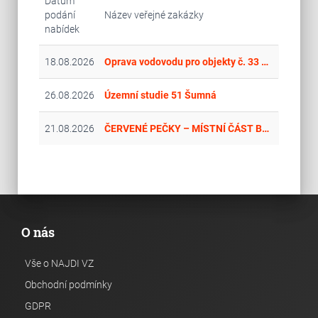
Datum
podání
Název veřejné zakázky
nabídek
18.08.2026
Oprava vodovodu pro objekty č. 33 a 403, Dukelská kasárna Lipník nad Bečvou
26.08.2026
Územní studie 51 Šumná
21.08.2026
ČERVENÉ PEČKY – MÍSTNÍ ČÁST BOJIŠTĚ KANALIZACE
O nás
Vše o NAJDI VZ
Obchodní podmínky
GDPR