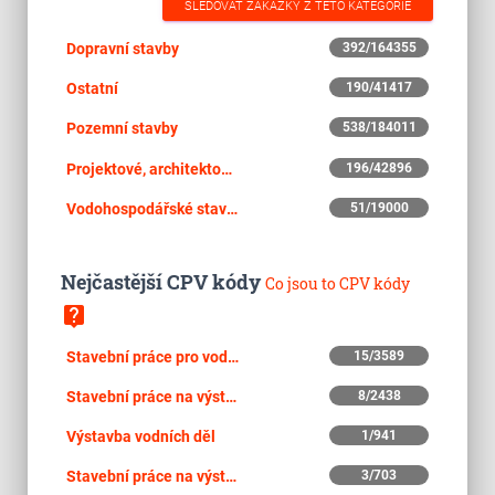
SLEDOVAT ZAKÁZKY Z TÉTO KATEGORIE
Dopravní stavby
392/164355
Ostatní
190/41417
Pozemní stavby
538/184011
Projektové, architektonické a související činnosti
196/42896
Vodohospodářské stavby
51/19000
Nejčastější CPV kódy
Co jsou to CPV kódy
live_help
Stavební práce pro vodovodní a kanalizační potrubí
15/3589
Stavební práce na výstavbě kanalizace
8/2438
Výstavba vodních děl
1/941
Stavební práce na výstavbě kanalizačních sítí
3/703