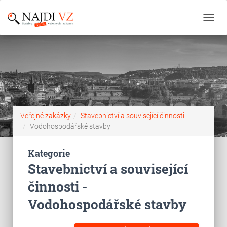
Toggl
navig
Veřejné zakázky
Stavebnictví a související činnosti
Vodohospodářské stavby
Kategorie
Stavebnictví a související
činnosti -
Vodohospodářské stavby