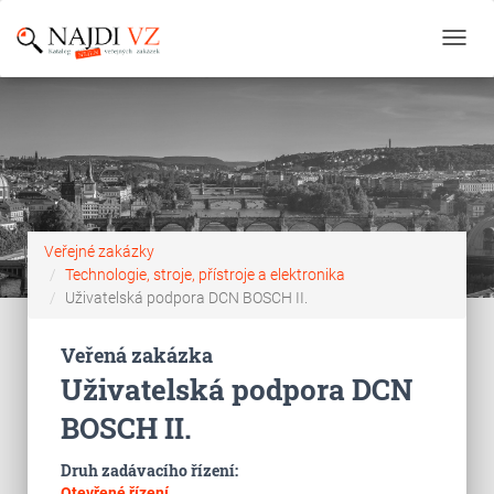
Toggl
navig
Veřejné zakázky
Technologie, stroje, přístroje a elektronika
Uživatelská podpora DCN BOSCH II.
Veřená zakázka
Uživatelská podpora DCN
BOSCH II.
Druh zadávacího řízení:
Otevřené řízení