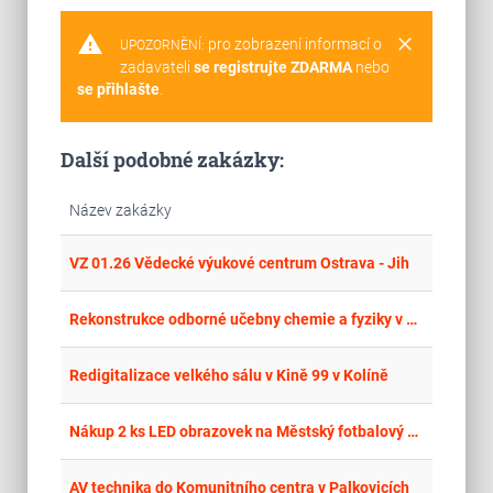
warning
clear
pro zobrazení informací o
UPOZORNĚNÍ:
zadavateli
se registrujte ZDARMA
nebo
se přihlašte
.
Další podobné zakázky:
Název zakázky
place
Cel
VZ 01.26 Vědecké výukové centrum Ostrava - Jih
place
Cel
Rekonstrukce odborné učebny chemie a fyziky v ZŠ 28. října, Česká Lípa
place
Cel
Redigitalizace velkého sálu v Kině 99 v Kolíně
place
Cel
Nákup 2 ks LED obrazovek na Městský fotbalový stadion Srbská
place
Hla
AV technika do Komunitního centra v Palkovicích