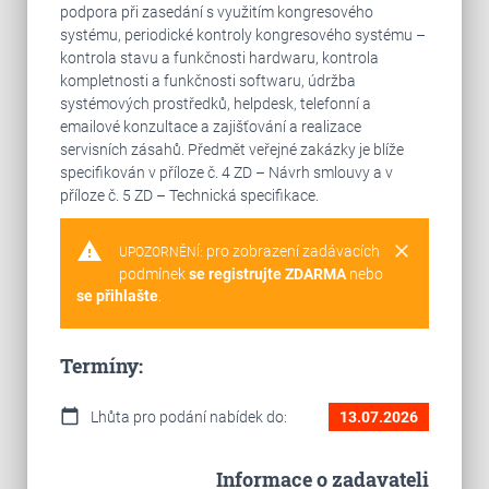
podpora při zasedání s využitím kongresového
systému, periodické kontroly kongresového systému –
kontrola stavu a funkčnosti hardwaru, kontrola
kompletnosti a funkčnosti softwaru, údržba
systémových prostředků, helpdesk, telefonní a
emailové konzultace a zajišťování a realizace
servisních zásahů. Předmět veřejné zakázky je blíže
specifikován v příloze č. 4 ZD – Návrh smlouvy a v
příloze č. 5 ZD – Technická specifikace.
warning
clear
pro zobrazení zadávacích
UPOZORNĚNÍ:
podmínek
se registrujte ZDARMA
nebo
se přihlašte
.
Termíny:
calendar_today
Lhůta pro podání nabídek do:
13.07.2026
Informace o zadavateli