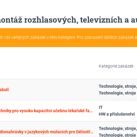
montáž rozhlasových, televizních a a
ch
veřejných zakázek v této kategorii. Pro zobrazení dalších zakázek 
133
Kategorie zakázek
abulí
IT
Dodání, instalace audiovizuální techniky pro vysoko kapacitní učebnu lékařské fakulty
HW a příslušenství
Dodávka audioprůvodců včetně audionahrávky v jazykových mutacích pro Dělostřeleckou tvrz Bouda