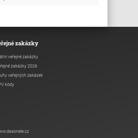
eřejné zakázky
átní veřejné zakázky
řejné zakázky 2026
uhy veřejných zakázek
PV kódy
ww.dasonele.cz