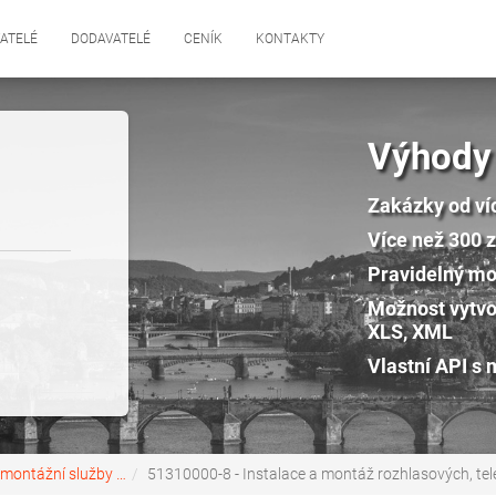
ATELÉ
DODAVATELÉ
CENÍK
KONTAKTY
Výhody
Zakázky od ví
Více než 300 
Pravidelný mon
Možnost vytvo
XLS, XML
Vlastní API s 
a montážní služby …
51310000-8 - Instalace a montáž rozhlasových, tele