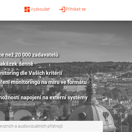
dashboard
login
Vyzkoušet
Přihlásit se
ce než 20 000 zadavatelů
zakázek denně
itoring dle Vašich kritérií
ření monitoringů na míru ve formátu
možností napojení na externí systémy
vizních a audiovizuálních přístrojů