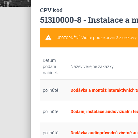
CPV kód
51310000-8 - Instalace a 
warning
Vidíte pouze první
z celkový
UPOZORNĚNÍ:
3
Datum
podání
Název veřejné zakázky
nabídek
po lhůtě
Dodávka a montáž interaktivních t
po lhůtě
po lhůtě