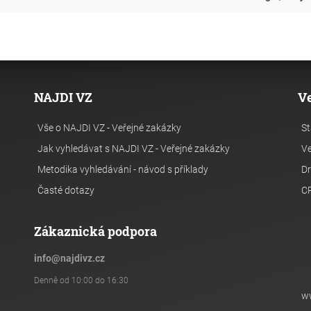
NAJDI VZ
V
Vše o NAJDI VZ - Veřejné zakázky
St
Jak vyhledávat s NAJDI VZ - Veřejné zakázky
Ve
Metodika vyhledávání - návod s příklady
Dr
Časté dotazy
C
Zákaznická podpora
info
@
najdivz.cz
Denně od 10:00 do 16:30
w