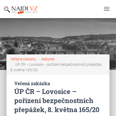
Toggl
navig
Veřejné zakázky
Nábytek
ÚP ČR – Lovosice – pořízení bezpečnostních přepážek,
8. května 165/20
Veřená zakázka
ÚP ČR – Lovosice –
pořízení bezpečnostních
přepážek, 8. května 165/20