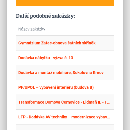
Další podobné zakázky:
Název zakázky
place
Cel
Gymnázium Žatec-obnova šatních skříněk
place
Cel
Dodávka nábytku - výzva č. 13
place
Cel
Dodávka a montáž mobiliáře, Sokolovna Krnov
place
Cel
PF/UPOL – vybavení interiéru (budova B)
place
Cel
Transformace Domova Černovice - Lidmaň II. - Telč - nábytkové vybavení
place
Cel
LFP - Dodávka AV techniky – modernizace vybavení výukových prostor U2