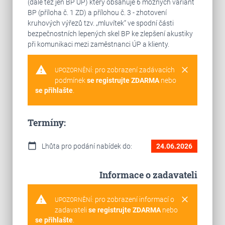
(dále též jen BP ÚP) který obsahuje 6 možných variant
BP (příloha č. 1 ZD) a přílohou č. 3 - zhotovení
kruhových výřezů tzv. „mluvítek“ ve spodní části
bezpečnostních lepených skel BP ke zlepšení akustiky
při komunikaci mezi zaměstnanci ÚP a klienty.
warning
clear
pro zobrazení zadávacích
UPOZORNĚNÍ:
podmínek
se registrujte ZDARMA
nebo
se přihlašte
.
Termíny:
calendar_today
Lhůta pro podání nabídek do:
24.06.2026
Informace o zadavateli
warning
clear
pro zobrazení informací o
UPOZORNĚNÍ:
zadavateli
se registrujte ZDARMA
nebo
se přihlašte
.