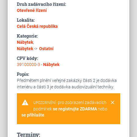
Druh zadávacího řízení:
Otevřené řízení
Lokalita:
Celá Česká republika
Kategorie:
Nábytek
,
Nábytek
->
Ostatní
CPV kódy:
39100000-3 -
Nábytek
Popis:
Předmětem plnění veřejné zakázky části 2 je dodávka
interiéru a části 3 je dodávka audiovizuální techniky.
warning
clear
pro zobrazení zadávacích
UPOZORNĚNÍ:
podmínek
se registrujte ZDARMA
nebo
se přihlašte
.
Termíny: