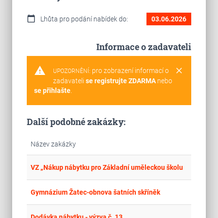
calendar_today
Lhůta pro podání nabídek do:
03.06.2026
Informace o zadavateli
warning
clear
pro zobrazení informací o
UPOZORNĚNÍ:
zadavateli
se registrujte ZDARMA
nebo
se přihlašte
.
Další podobné zakázky:
Název zakázky
place
Úst
VZ „Nákup nábytku pro Základní uměleckou školu
place
Cel
Gymnázium Žatec-obnova šatních skříněk
place
Cel
Dodávka nábytku - výzva č. 13