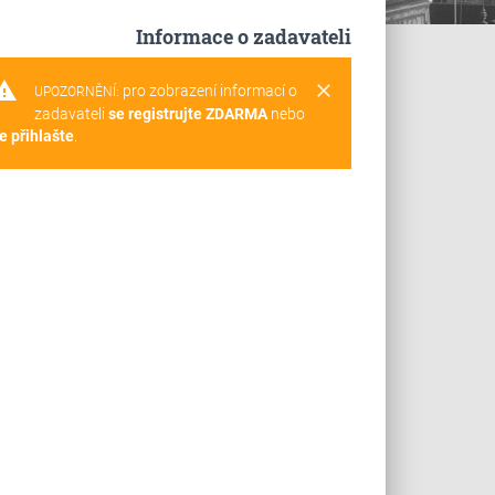
Informace o zadavateli
rning
clear
pro zobrazení informací o
UPOZORNĚNÍ:
zadavateli
se registrujte ZDARMA
nebo
e přihlašte
.