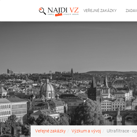
VEŘEJNÉ ZAKÁZKY
ZADAV
Veřejné zakázky
Výzkum a vývoj
Ultrafiltrace - 