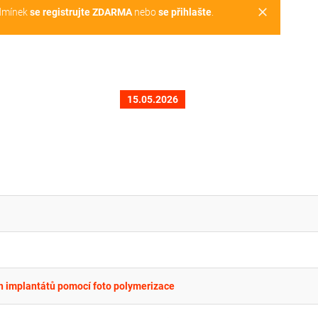
clear
dmínek
se registrujte ZDARMA
nebo
se přihlašte
.
15.05.2026
ch implantátů pomocí foto polymerizace