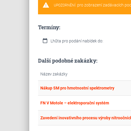
warning
pro zobrazení zadávacích po
UPOZORNĚNÍ:
Termíny:
calendar_today
Lhůta pro podání nabídek do:
Další podobné zakázky:
Název zakázky
Nákup SM pro hmotnostní spektrometry
FN V Motole – elektroporační systém
Zavedení inovativního procesu výroby nitrooční