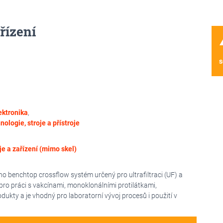
řízení
wa
s
lektronika
,
nologie, stroje a přístroje
je a zařízení (mimo skel)
 benchtop crossflow systém určený pro ultrafiltraci (UF) a
 pro práci s vakcínami, monoklonálními protilátkami,
dukty a je vhodný pro laboratorní vývoj procesů i použití v