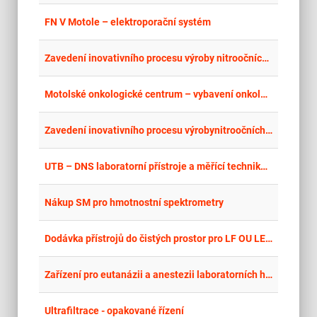
place
Cel
FN V Motole – elektroporační systém
place
Hla
Zavedení inovativního procesu výroby nitroočních implantátů pomocí foto polymerizace
place
Cel
Motolské onkologické centrum – vybavení onkologických oddělení – laboratorní technika
place
Cel
Zavedení inovativního procesu výrobynitroočních implantátů pomocí fotopolymerizace
place
Cel
UTB – DNS laboratorní přístroje a měřící technika 8/2026 - CPS - Drobné laboratorní přístroje
place
Cel
Nákup SM pro hmotnostní spektrometry
place
Cel
Dodávka přístrojů do čistých prostor pro LF OU LERCO
place
Cel
Zařízení pro eutanázii a anestezii laboratorních hlodavců - opakované řízení
place
Cel
Ultrafiltrace - opakované řízení