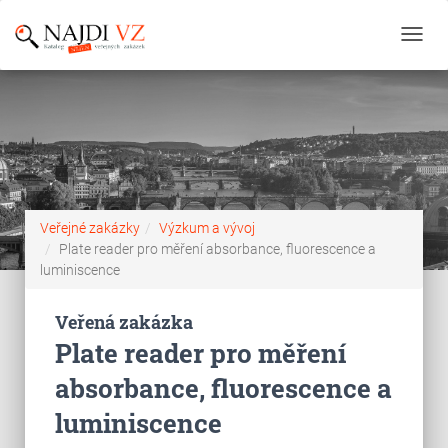
Toggl
navig
Veřejné zakázky
Výzkum a vývoj
Plate reader pro měření absorbance, fluorescence a
luminiscence
Veřená zakázka
Plate reader pro měření
absorbance, fluorescence a
luminiscence