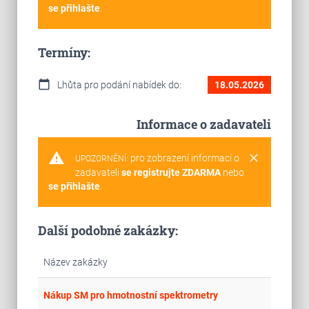
se přihlašte
.
Termíny:
calendar_today
Lhůta pro podání nabídek do:
18.05.2026
Informace o zadavateli
warning
clear
pro zobrazení informací o
UPOZORNĚNÍ:
zadavateli
se registrujte ZDARMA
nebo
se přihlašte
.
Další podobné zakázky:
Název zakázky
place
Cel
Nákup SM pro hmotnostní spektrometry