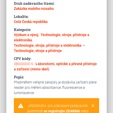
Druh zadávacího řízení:
Zakázka malého rozsahu
Lokalita:
Celá Česká republika
Kategorie:
Výzkum a vývoj
,
Technologie, stroje, přístroje a
elektronika
,
Technologie, stroje, přístroje a elektronika
->
Technologie, stroje a přístroje
CPV kódy:
38000000-5 -
Laboratorní, optické a přesné přístroje
a zařízení (mimo skel)
Popis:
Předmětem veřejné zakázky je dodávka zařízení plate
reader pro měření absorbance, fluorescence a
luminiscence
warning
clear
pro zobrazení zadávacích
UPOZORNĚNÍ:
podmínek
se registrujte ZDARMA
nebo