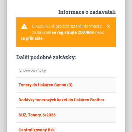
Informace o zadavateli
warning
clear
pro zobrazení informací o
UPOZORNĚNÍ:
zadavateli
se registrujte ZDARMA
nebo
se přihlašte
.
Další podobné zakázky:
Název zakázky
place
Cel
Tonery do tiskáren Canon (3)
place
Cel
Dodávky tonerových kazet do tiskáren Brother
place
Hla
SUZ, Tonery, 6/2026
place
Cel
Centralizovaný tisk