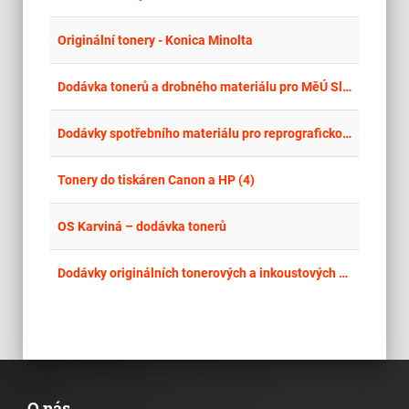
place
Cel
Originální tonery - Konica Minolta
place
Cel
Dodávka tonerů a drobného materiálu pro MěÚ Slaný
place
Cel
Dodávky spotřebního materiálu pro reprografickou techniku OKI pro ÚP České Budějovice
place
Cel
Tonery do tiskáren Canon a HP (4)
place
Cel
OS Karviná – dodávka tonerů
place
Cel
Dodávky originálních tonerových a inkoustových náplní pro NK ČR
O nás