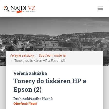
Toggl
navig
Veřejné zakázky
Spotřební materiál
Tonery do tiskáren HP a Epson (2)
Veřená zakázka
Tonery do tiskáren HP a
Epson (2)
Druh zadávacího řízení:
Otevřené řízení