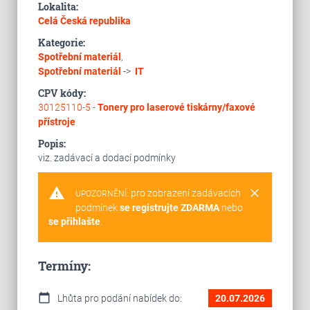
Lokalita:
Celá Česká republika
Kategorie:
Spotřební materiál
,
Spotřební materiál
->
IT
CPV kódy:
30125110-5 -
Tonery pro laserové tiskárny/faxové
přístroje
Popis:
viz. zadávací a dodací podmínky
warning
clear
pro zobrazení zadávacích
UPOZORNĚNÍ:
podmínek
se registrujte ZDARMA
nebo
se přihlašte
.
Termíny:
calendar_today
Lhůta pro podání nabídek do:
20.07.2026