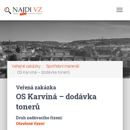
Toggl
navig
Veřejné zakázky
Spotřební materiál
OS Karviná – dodávka tonerů
Veřená zakázka
OS Karviná – dodávka
tonerů
Druh zadávacího řízení:
Otevřené řízení