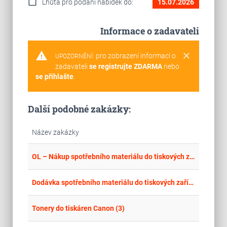
calendar_today
Lhůta pro podání nabídek do:
15.07.2026
Informace o zadavateli
warning
clear
pro zobrazení informací o
UPOZORNĚNÍ:
zadavateli
se registrujte ZDARMA
nebo
se přihlašte
.
Další podobné zakázky:
Název zakázky
place
Cel
OL – Nákup spotřebního materiálu do tiskových zařízení II
place
Cel
Dodávka spotřebního materiálu do tiskových zařízení pro Krajskou pobočku ÚP ČR v Hradci Králové
place
Cel
Tonery do tiskáren Canon (3)