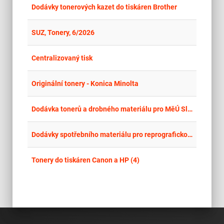
place
Cel
Dodávky tonerových kazet do tiskáren Brother
place
Hla
SUZ, Tonery, 6/2026
place
Cel
Centralizovaný tisk
place
Cel
Originální tonery - Konica Minolta
place
Cel
Dodávka tonerů a drobného materiálu pro MěÚ Slaný
place
Cel
Dodávky spotřebního materiálu pro reprografickou techniku OKI pro ÚP České Budějovice
place
Cel
Tonery do tiskáren Canon a HP (4)