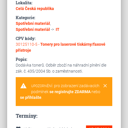
Lokalita:
Celá Česká republika
Kategorie:
Spotřební materiál
,
Spotřební materiál
->
IT
CPV kódy:
30125110-5 -
Tonery pro laserové tiskárny/faxové
přístroje
Popis:
Dodávka tonerů. Odběr zboží na náhradní plnění dle
zák. č. 435/2004 Sb. o zaměstnanosti.
warning
clear
pro zobrazení zadávacích
UPOZORNĚNÍ:
podmínek
se registrujte ZDARMA
nebo
se přihlašte
.
Termíny: