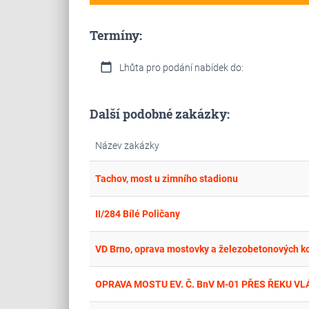
Termíny:
calendar_today
Lhůta pro podání nabídek do:
Další podobné zakázky:
Název zakázky
Tachov, most u zimního stadionu
II/284 Bílé Poličany
VD Brno, oprava mostovky a železobetonových ko
OPRAVA MOSTU EV. Č. BnV M-01 PŘES ŘEKU VL