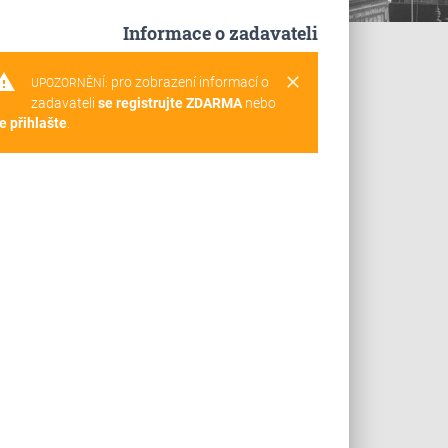
Informace o zadavateli
rning
clear
pro zobrazení informací o
UPOZORNĚNÍ:
zadavateli
se registrujte ZDARMA
nebo
e přihlašte
.