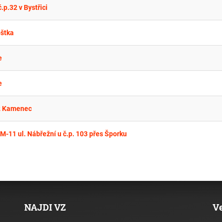
p.32 v Bystřici
oštka
e
e
-2 Kamenec
M-11 ul. Nábřežní u č.p. 103 přes Šporku
NAJDI VZ
V