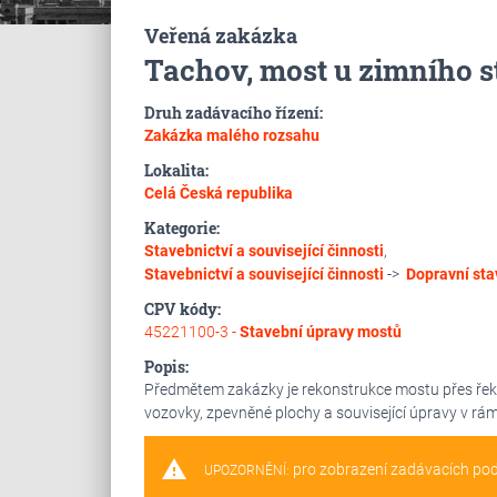
Veřená zakázka
Tachov, most u zimního s
Druh zadávacího řízení:
Zakázka malého rozsahu
Lokalita:
Celá Česká republika
Kategorie:
Stavebnictví a související činnosti
,
Stavebnictví a související činnosti
->
Dopravní sta
CPV kódy:
45221100-3 -
Stavební úpravy mostů
Popis:
Předmětem zakázky je rekonstrukce mostu přes řeku 
vozovky, zpevněné plochy a související úpravy v rám
warning
pro zobrazení zadávacích po
UPOZORNĚNÍ: