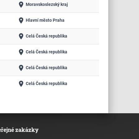
place
Moravskoslezský kraj
place
Hlavní město Praha
place
Celá Česká republika
place
Celá Česká republika
place
Celá Česká republika
place
Celá Česká republika
eřejné zakázky