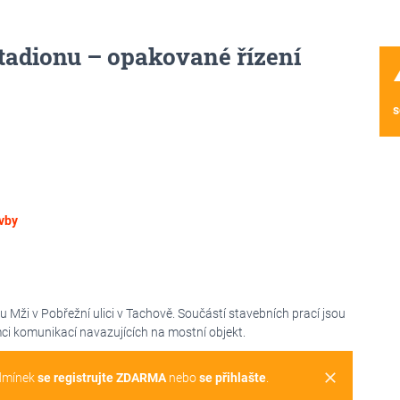
tadionu – opakované řízení
wa
s
vby
Mži v Pobřežní ulici v Tachově. Součástí stavebních prací jsou
ci komunikací navazujících na mostní objekt.
clear
dmínek
se registrujte ZDARMA
nebo
se přihlašte
.