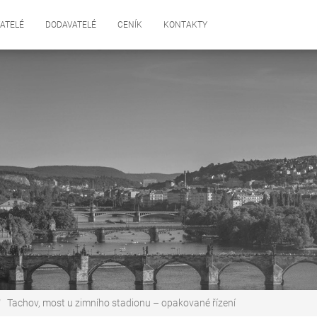
ATELÉ
DODAVATELÉ
CENÍK
KONTAKTY
Tachov, most u zimního stadionu – opakované řízení