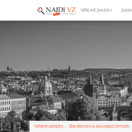
VEŘEJNÉ ZAKÁZKY
ZADAV
Veřejné zakázky
Stavebnictví a související činnosti