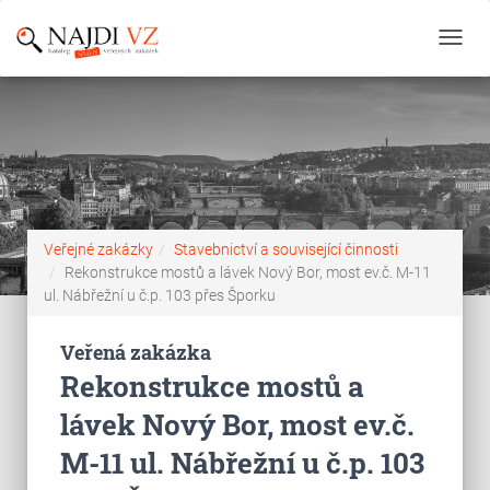
Toggl
navig
Veřejné zakázky
Stavebnictví a související činnosti
Rekonstrukce mostů a lávek Nový Bor, most ev.č. M-11
ul. Nábřežní u č.p. 103 přes Šporku
Veřená zakázka
Rekonstrukce mostů a
lávek Nový Bor, most ev.č.
M-11 ul. Nábřežní u č.p. 103