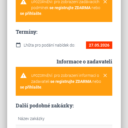
warning
clear
pro zobrazení zadávacích
UPOZORNĚNÍ:
podmínek
se registrujte ZDARMA
nebo
se přihlašte
.
Termíny:
calendar_today
Lhůta pro podání nabídek do:
27.05.2026
Informace o zadavateli
warning
clear
pro zobrazení informací o
UPOZORNĚNÍ:
zadavateli
se registrujte ZDARMA
nebo
se přihlašte
.
Další podobné zakázky:
Název zakázky