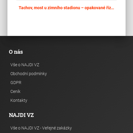
place
Cel
Tachov, most u zimního stadionu – opakované řízení
O nás
Vše o NAJDI VZ
Obchodní podmínky
GDPR
Ceník
Kontakty
NAJDI VZ
Vše o NAJDI VZ - Veřejné zakázky