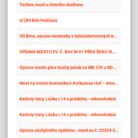
place
Cel
Tachov, most u zimního stadionu
place
Cel
II/284 Bílé Poličany
place
Cel
VD Brno, oprava mostovky a železobetonových konstrukcí včetně sjezdu pro umístění kontejnerů
place
Zlí
OPRAVA MOSTU EV. Č. BnV M-01 PŘES ŘEKU VLÁRU V BOHUSLAVICÍCH NAD VLÁŘÍ
place
Mor
Oprava mostu přes Suchý potok na MK 37b u RD č.p.32 v Bystřici
place
Hla
Most na místní komunikaci Korkusova Huť – Arnoštka
place
Cel
Karlovy Vary, Lávka L14 u prádelny - rekonstrukce
place
Cel
Karlovy Vary, Lávka L14 u prádelny - rekonstrukce
place
Cel
Oprava záchytného systému - most ev.č. 23324-2 Kamenec