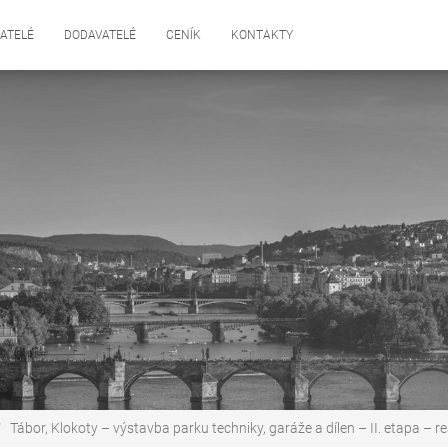
ATELÉ
DODAVATELÉ
CENÍK
KONTAKTY
Tábor, Klokoty – výstavba parku techniky, garáže a dílen – II. etapa – re