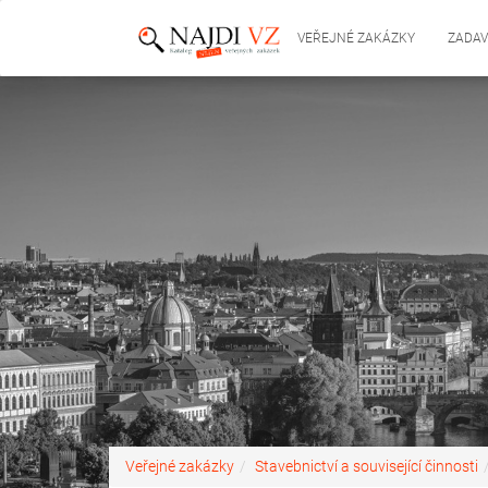
VEŘEJNÉ ZAKÁZKY
ZADAV
Veřejné zakázky
Stavebnictví a související činnosti