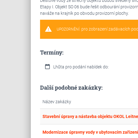
Dešťové vody ze střechy objektu budou svedeny sv
Etapy I. Objekt SO 06 bude řešit odbourání provizor
naváže na krajník po obvodu provizorní plochy.
warning
pro zobrazení zadávacích po
UPOZORNĚNÍ:
Termíny:
calendar_today
Lhůta pro podání nabídek do:
Další podobné zakázky:
Název zakázky
Stavební úpravy a nástavba objektu OKOL Leitn
Modernizace úpravny vody v ubytovacím zařízen