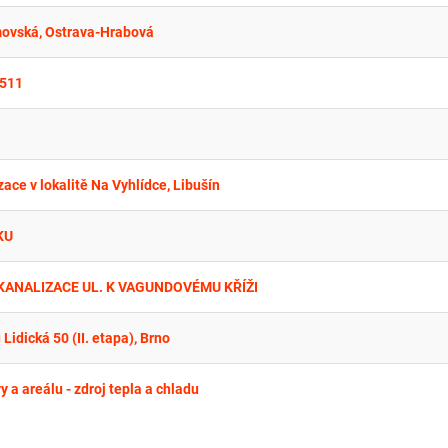
omovská, Ostrava-Hrabová
 511
ce v lokalitě Na Vyhlídce, Libušín
KU
 KANALIZACE UL. K VAGUNDOVÉMU KŘÍŽI
idická 50 (II. etapa), Brno
a areálu - zdroj tepla a chladu