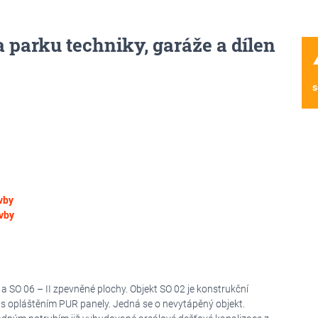
 parku techniky, garáže a dílen
wa
s
vby
vby
a SO 06 – II zpevněné plochy. Objekt SO 02 je konstrukční
et s opláštěním PUR panely. Jedná se o nevytápěný objekt.