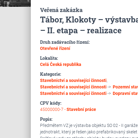
Veřená zakázka
Tábor, Klokoty – výstavba
– II. etapa – realizace
Druh zadávacího řízení:
Otevřené řízení
Lokalita:
Celá Česká republika
Kategorie:
Stavebnictví a související činnosti
,
Stavebnictví a související činnosti
->
Pozemní sta
Stavebnictví a související činnosti
->
Dopravní sta
CPV kódy:
45000000-7 -
Stavební práce
Popis:
Předmětem VZ je výstavba objektu SO 02 - II garáže 
jednotrakt, který je řešen jako prefabrikovaný skel