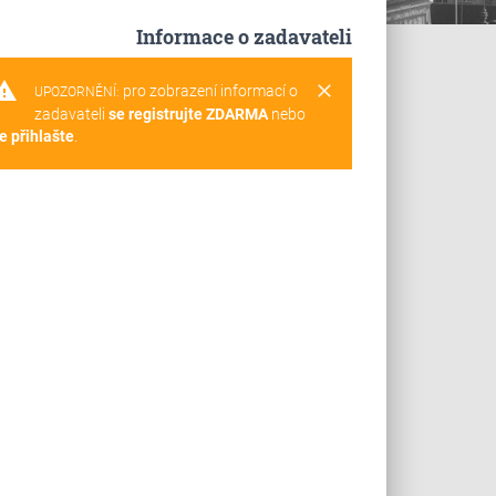
Informace o zadavateli
rning
clear
pro zobrazení informací o
UPOZORNĚNÍ:
zadavateli
se registrujte ZDARMA
nebo
e přihlašte
.