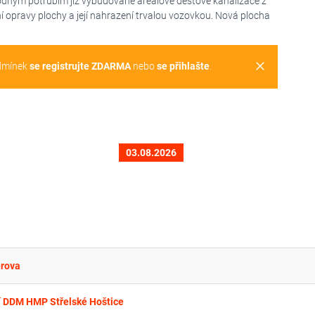
odným potrubím již vybudované areálové dešťové kanalizace z
ní opravy plochy a její nahrazení trvalou vozovkou. Nová plocha
clear
dmínek
se registrujte ZDARMA
nebo
se přihlašte
.
03.08.2026
erova
í DDM HMP Střelské Hoštice