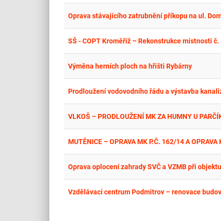
Oprava stávajícího zatrubnění příkopu na ul. D
SŠ - COPT Kroměříž – Rekonstrukce místnosti č.
Výměna herních ploch na hřišti Rybárny
Prodloužení vodovodního řádu a výstavba kanaliza
VLKOŠ – PRODLOUŽENÍ MK ZA HUMNY U PARČÍ
MUTĚNICE – OPRAVA MK P.Č. 162/14 A OPRAVA
Oprava oplocení zahrady SVČ a VZMB při objektu L
Vzdělávací centrum Podmitrov – renovace budovy 