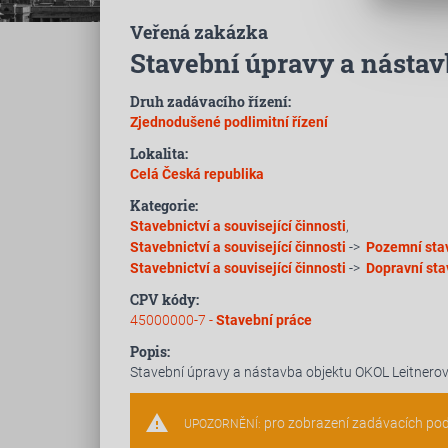
Veřená zakázka
Stavební úpravy a nástav
Druh zadávacího řízení:
Zjednodušené podlimitní řízení
Lokalita:
Celá Česká republika
Kategorie:
Stavebnictví a související činnosti
,
Stavebnictví a související činnosti
->
Pozemní sta
Stavebnictví a související činnosti
->
Dopravní sta
CPV kódy:
45000000-7 -
Stavební práce
Popis:
Stavební úpravy a nástavba objektu OKOL Leitnero
warning
pro zobrazení zadávacích po
UPOZORNĚNÍ: