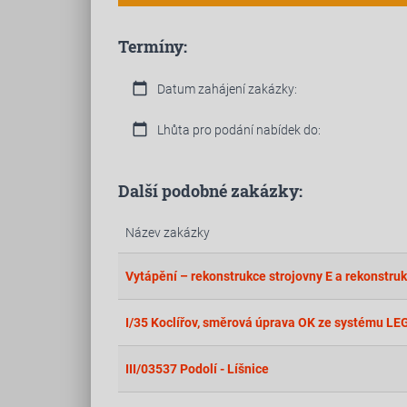
Termíny:
calendar_today
Datum zahájení zakázky:
calendar_today
Lhůta pro podání nabídek do:
Další podobné zakázky:
Název zakázky
Vytápění – rekonstrukce strojovny E a rekonstruk
I/35 Koclířov, směrová úprava OK ze systému LE
III/03537 Podolí - Líšnice