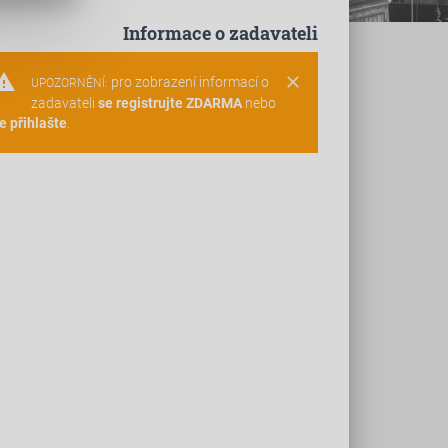
Informace o zadavateli
rning
clear
pro zobrazení informací o
UPOZORNĚNÍ:
zadavateli
se registrujte ZDARMA
nebo
e přihlašte
.