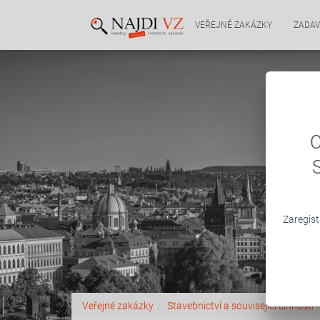
VEŘEJNÉ ZAKÁZKY
ZADAV
C
Zaregist
Veřejné zakázky
Stavebnictví a související činnosti