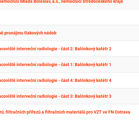
 nemocnici Mladá Boleslav, a.s., nemocnici Středočeského kraje
ně pronájmu tlakových nádob
oviště interveční radiologie - část 2: Balónkový katétr 2
oviště interveční radiologie - část 1: Balónkový katétr 1
oviště interveční radiologie - část 4: Balónkový katétr 4
oviště interveční radiologie - část 3: Balónkový katétr 3
ů, filtračních přířezů a filtračních materiálů pro VZT ve FN Ostrava