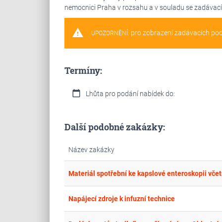
nemocnici Praha v rozsahu a v souladu se zadávací 
warning
pro zobrazení zadávacích po
UPOZORNĚNÍ:
Termíny:
calendar_today
Lhůta pro podání nabídek do:
Další podobné zakázky:
Název zakázky
Materiál spotřební ke kapslové enteroskopii včet
Napájecí zdroje k infuzní technice