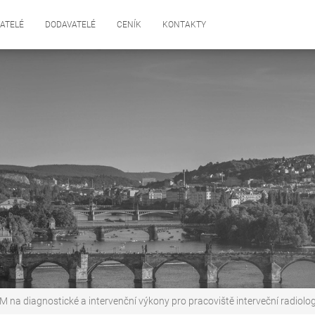
ATELÉ
DODAVATELÉ
CENÍK
KONTAKTY
M na diagnostické a intervenční výkony pro pracoviště interveční radiologi