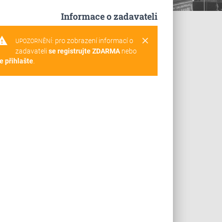
Informace o zadavateli
rning
clear
pro zobrazení informací o
UPOZORNĚNÍ:
zadavateli
se registrujte ZDARMA
nebo
e přihlašte
.