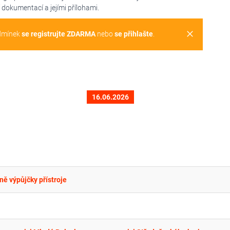
dokumentací a jejími přílohami.
clear
dmínek
se registrujte ZDARMA
nebo
se přihlašte
.
16.06.2026
ně výpůjčky přístroje