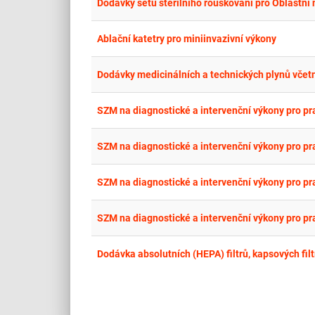
Dodávky setů sterilního rouškování pro Oblastní
Ablační katetry pro miniinvazivní výkony
Dodávky medicinálních a technických plynů včet
SZM na diagnostické a intervenční výkony pro prac
SZM na diagnostické a intervenční výkony pro prac
SZM na diagnostické a intervenční výkony pro prac
SZM na diagnostické a intervenční výkony pro prac
Dodávka absolutních (HEPA) filtrů, kapsových filtr