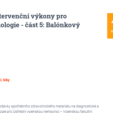
tervenční výkony pro
wa
ologie - část 5: Balónkový
s
, léky
odávky spotřebního zdravotnického materiálu na diagnostické a
logie pro Ústřední vojenskou nemocnici – Vojenskou fakultní