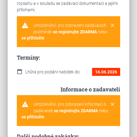
rozsahu a v souladu se zadávací dokumentací a jejími
přílohami.
warning
clear
pro zobrazení zadávacích
UPOZORNĚNÍ:
podmínek
se registrujte ZDARMA
nebo
se přihlašte
.
Termíny:
calendar_today
Lhůta pro podání nabídek do:
16.06.2026
Informace o zadavateli
warning
clear
pro zobrazení informací o
UPOZORNĚNÍ:
zadavateli
se registrujte ZDARMA
nebo
se přihlašte
.
Další podobné zakázky: