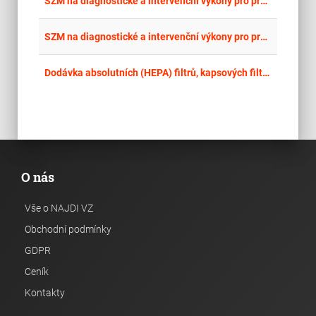
place
SZM na diagnostické a intervenční výkony pro pracoviště interveční radiologie - část 4: Balónkový katétr 4
place
Cel
SZM na diagnostické a intervenční výkony pro pracoviště interveční radiologie - část 3: Balónkový katétr 3
place
Cel
Dodávka absolutních (HEPA) filtrů, kapsových filtrů, filtračních přířezů a filtračních materiálů pro VZT ve FN Ostrava
O nás
Vše o NAJDI VZ
Obchodní podmínky
GDPR
Ceník
Kontakty