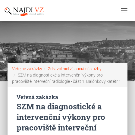
Toggl
navig
Veřejné zakázky
Zdravotnictví, sociální služby
SZM na diagnostické a intervenční výkony pro
pracoviště interveční radiologie - část 1: Balónkový katétr 1
Veřená zakázka
SZM na diagnostické a
intervenční výkony pro
pracoviště interveční