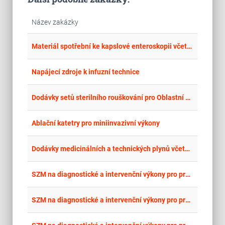
Název zakázky
place
Cel
Materiál spotřební ke kapslové enteroskopii včetně výpůjčky přístroje
place
Cel
Napájecí zdroje k infuzní technice
place
Cel
Dodávky setů sterilního rouškování pro Oblastní nemocnici Mladá Boleslav, a.s., nemocnici Středočeského kraje
place
Cel
Ablační katetry pro miniinvazivní výkony
place
Cel
Dodávky medicinálních a technických plynů včetně pronájmu tlakových nádob
place
Cel
SZM na diagnostické a intervenční výkony pro pracoviště interveční radiologie - část 2: Balónkový katétr 2
place
Cel
SZM na diagnostické a intervenční výkony pro pracoviště interveční radiologie - část 5: Balónkový katétr 5
Cel