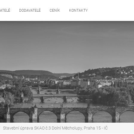
ATELÉ
DODAVATELÉ
CENÍK
KONTAKTY
Stavební úprava SKAO č.3 Dolní Měcholupy, Praha 15 - IČ