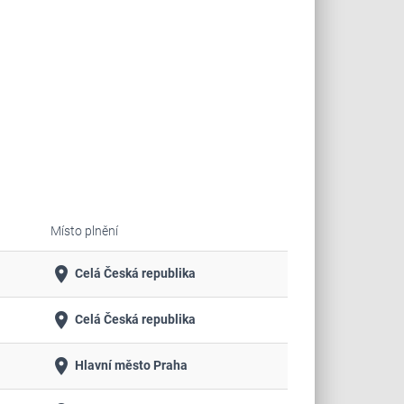
Místo plnění
place
Celá Česká republika
place
Celá Česká republika
place
Hlavní město Praha