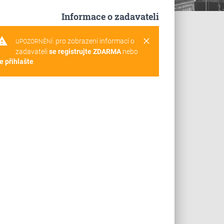
Informace o zadavateli
rning
clear
pro zobrazení informací o
UPOZORNĚNÍ:
zadavateli
se registrujte ZDARMA
nebo
e přihlašte
.