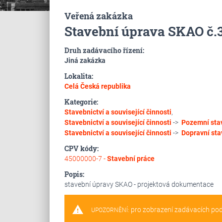
Veřená zakázka
Stavební úprava SKAO č.3
Druh zadávacího řízení:
Jiná zakázka
Lokalita:
Celá Česká republika
Kategorie:
Stavebnictví a související činnosti
,
Stavebnictví a související činnosti
->
Pozemní sta
Stavebnictví a související činnosti
->
Dopravní sta
CPV kódy:
45000000-7 -
Stavební práce
Popis:
stavební úpravy SKAO - projektová dokumentace
warning
pro zobrazení zadávacích po
UPOZORNĚNÍ: