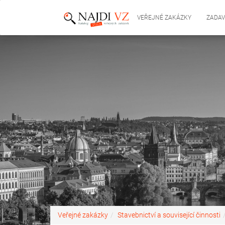
VEŘEJNÉ ZAKÁZKY
ZADAV
Veřejné zakázky
Stavebnictví a související činnosti