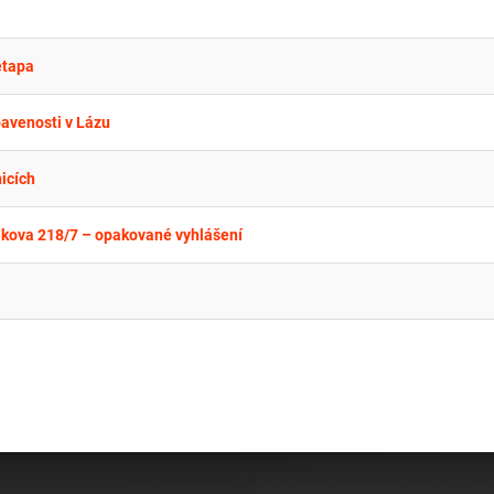
etapa
avenosti v Lázu
icích
ákova 218/7 – opakované vyhlášení