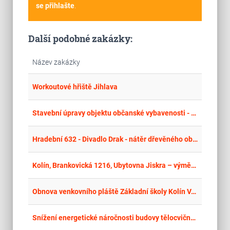
se přihlašte
.
Další podobné zakázky:
Název zakázky
place
Cel
Workoutové hřiště Jihlava
place
Cel
Stavební úpravy objektu občanské vybavenosti - Sportovní 471, Suchdol nad Odrou
place
Hla
Hradební 632 - Divadlo Drak - nátěr dřevěného obložení
place
Cel
Kolín, Brankovická 1216, Ubytovna Jiskra – výměna střešního pláště, modernizace zdroje tepla
place
Cel
Obnova venkovního pláště Základní školy Kolín V., Ovčárecká 374
place
Cel
Snížení energetické náročnosti budovy tělocvičny Střední školy řemeslné Jaroměř - stavební práce II