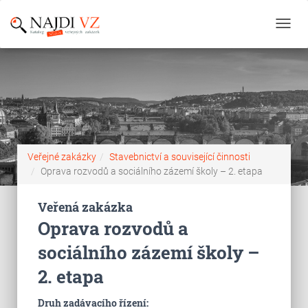
Toggl
navig
Veřejné zakázky
Stavebnictví a související činnosti
Oprava rozvodů a sociálního zázemí školy – 2. etapa
Veřená zakázka
Oprava rozvodů a
sociálního zázemí školy –
2. etapa
Druh zadávacího řízení: