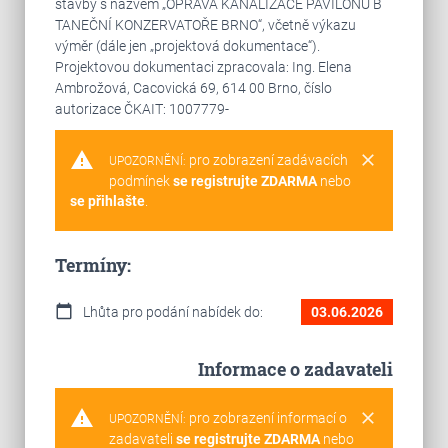
stavby s názvem „OPRAVA KANALIZACE PAVILONU B
TANEČNÍ KONZERVATOŘE BRNO“, včetně výkazu
výměr (dále jen „projektová dokumentace“).
Projektovou dokumentaci zpracovala: Ing. Elena
Ambrožová, Cacovická 69, 614 00 Brno, číslo
autorizace ČKAIT: 1007779-
warning
clear
pro zobrazení zadávacích
UPOZORNĚNÍ:
podmínek
se registrujte ZDARMA
nebo
se přihlašte
.
Termíny:
calendar_today
Lhůta pro podání nabídek do:
03.06.2026
Informace o zadavateli
warning
clear
pro zobrazení informací o
UPOZORNĚNÍ:
zadavateli
se registrujte ZDARMA
nebo