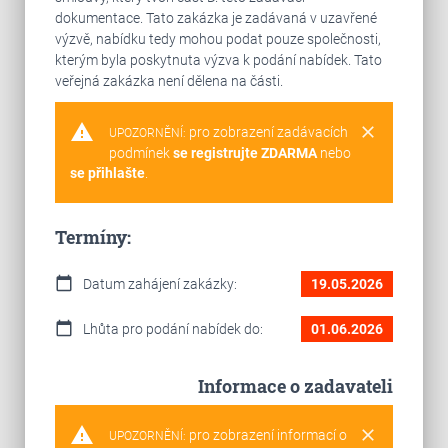
dokumentace. Tato zakázka je zadávaná v uzavřené
výzvě, nabídku tedy mohou podat pouze společnosti,
kterým byla poskytnuta výzva k podání nabídek. Tato
veřejná zakázka není dělena na části.
warning
clear
pro zobrazení zadávacích
UPOZORNĚNÍ:
podmínek
se registrujte ZDARMA
nebo
se přihlašte
.
Termíny:
calendar_today
Datum zahájení zakázky:
19.05.2026
calendar_today
Lhůta pro podání nabídek do:
01.06.2026
Informace o zadavateli
warning
clear
pro zobrazení informací o
UPOZORNĚNÍ: