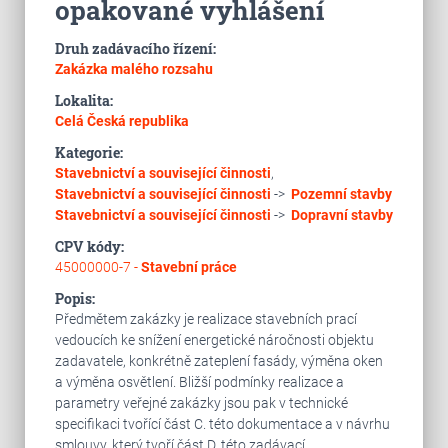
opakované vyhlášení
Druh zadávacího řízení:
Zakázka malého rozsahu
Lokalita:
Celá Česká republika
Kategorie:
Stavebnictví a související činnosti
,
Stavebnictví a související činnosti
->
Pozemní stavby
Stavebnictví a související činnosti
->
Dopravní stavby
CPV kódy:
45000000-7 -
Stavební práce
Popis:
Předmětem zakázky je realizace stavebních prací
vedoucích ke snížení energetické náročnosti objektu
zadavatele, konkrétně zateplení fasády, výměna oken
a výměna osvětlení. Bližší podmínky realizace a
parametry veřejné zakázky jsou pak v technické
specifikaci tvořící část C. této dokumentace a v návrhu
smlouvy, který tvoří část D. této zadávací