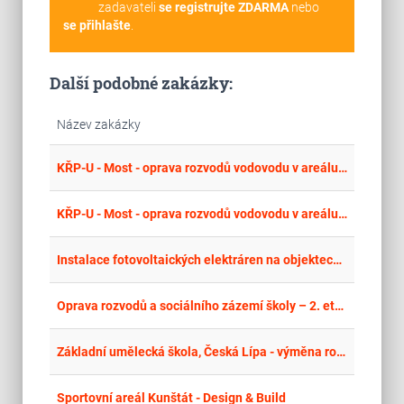
zadavateli
se registrujte ZDARMA
nebo
se přihlašte
.
Další podobné zakázky:
Název zakázky
place
Cel
KŘP-U - Most - oprava rozvodů vodovodu v areálu PČR Kaňkov
place
Cel
KŘP-U - Most - oprava rozvodů vodovodu v areálu PČR Kaňkov
place
Cel
Instalace fotovoltaických elektráren na objektech města Varnsdorf – TS Varnsdorf a Hřbitov
place
Cel
Oprava rozvodů a sociálního zázemí školy – 2. etapa
place
Cel
Základní umělecká škola, Česká Lípa - výměna rozvodů ZTI - 7. etapa
place
Hla
Sportovní areál Kunštát - Design & Build