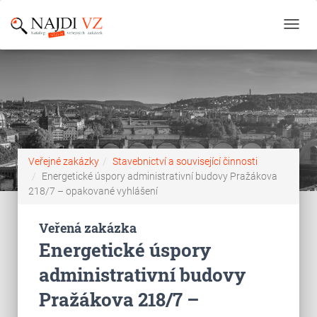
Toggl
navig
Veřejné zakázky
Stavebnictví a související činnosti
Energetické úspory administrativní budovy Pražákova
218/7 – opakované vyhlášení
Veřená zakázka
Energetické úspory
administrativní budovy
Pražákova 218/7 –