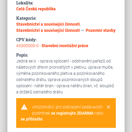
Lokalita:
Celá Česká republika
Kategorie:
Stavebnictví a související činnosti
,
Stavebnictví a související činnosti
->
Pozemní stavby
CPV kódy:
45300000-0 -
Stavební montážní práce
Popis:
Jedná se o: - oprava oplocení - odstranění pařezů od
náletových dřevin prorostlých v pletivu, úprava mulče,
výměna pozinkovaného pletiva a pozinkovaného
ostnatého drátu, oprava pozinkovaných sloupů
oplocení - nátěr bran - oprava nátěru bran, vč. sloupků
a držáků ostnatého drátu
warning
clear
pro zobrazení zadávacích
UPOZORNĚNÍ:
podmínek
se registrujte ZDARMA
nebo
se přihlašte
.