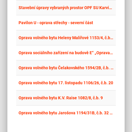
place
Cel
Stavební úpravy vybraných prostor OPF SU Karviná - Univerzitní nám. 1934/3, Karviná
place
Cel
Pavilon U - oprava střechy - severní část
place
Cel
Oprava volného bytu Heleny Malířové 1153/4, č.b. 3
place
Cel
Oprava sociálního zařízení na budově E“ „Oprava sociálního zařízení na DM 2026“ - havarijní stav „Oprava stupaček na DM“ - havárie
place
Cel
Oprava volného bytu Čelakovského 1594/2B, č.b. 41
place
Cel
Oprava volného bytu 17. listopadu 1106/26, č.b. 20
place
Cel
Oprava volného bytu K.V. Raise 1082/8, č.b. 9
place
Cel
Oprava volného bytu Jarošova 1194/31B, č.b. 32 - opakovaná soutěž