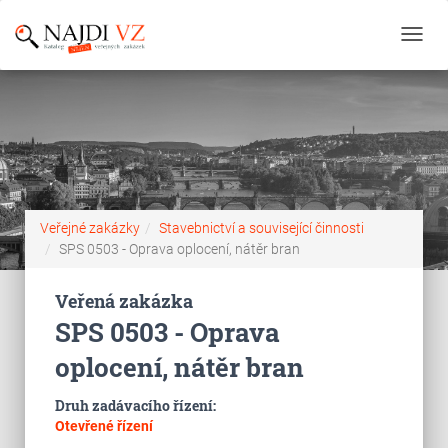
Toggl
navig
Veřejné zakázky
Stavebnictví a související činnosti
SPS 0503 - Oprava oplocení, nátěr bran
Veřená zakázka
SPS 0503 - Oprava
oplocení, nátěr bran
Druh zadávacího řízení:
Otevřené řízení