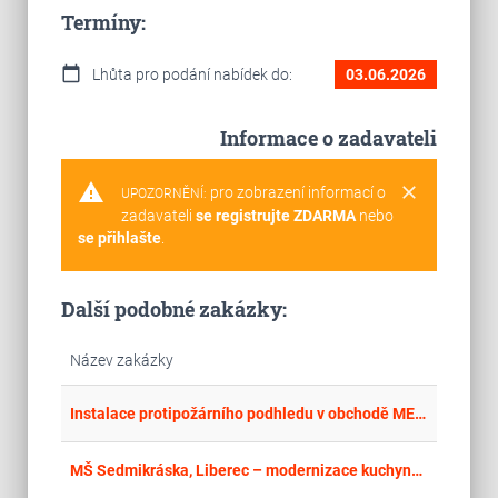
Termíny:
calendar_today
Lhůta pro podání nabídek do:
03.06.2026
Informace o zadavateli
warning
clear
pro zobrazení informací o
UPOZORNĚNÍ:
zadavateli
se registrujte ZDARMA
nebo
se přihlašte
.
Další podobné zakázky:
Název zakázky
place
Cel
Instalace protipožárního podhledu v obchodě MELODY v budově Finančního úřadu pro Jihomoravský kraj
place
Cel
MŠ Sedmikráska, Liberec – modernizace kuchyně – stavební práce (II)