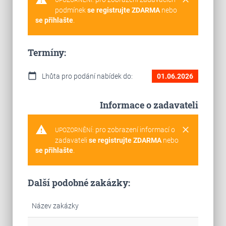
UPOZORNĚNÍ:
podmínek
se registrujte ZDARMA
nebo
se přihlašte
.
Termíny:
calendar_today
Lhůta pro podání nabídek do:
01.06.2026
Informace o zadavateli
warning
clear
pro zobrazení informací o
UPOZORNĚNÍ:
zadavateli
se registrujte ZDARMA
nebo
se přihlašte
.
Další podobné zakázky:
Název zakázky