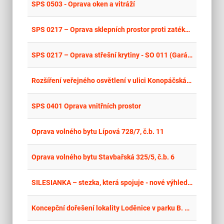
place
Cel
SPS 0503 - Oprava oken a vitráží
place
Cel
SPS 0217 – Oprava sklepních prostor proti zatékání, oprava vnitřní a vnější izolace, oprava odkanalizování a související stavební opravy – SO018 (Sklady)
place
Cel
SPS 0217 – Oprava střešní krytiny - SO 011 (Garáž kolové techniky, STK), kas. Klokoty Tábor
place
Cel
Rozšíření veřejného osvětlení v ulici Konopáčská, Heřmanův Městec
place
Cel
SPS 0401 Oprava vnitřních prostor
place
Cel
Oprava volného bytu Lípová 728/7, č.b. 11
place
Cel
Oprava volného bytu Stavbařská 325/5, č.b. 6
place
Mor
SILESIANKA – stezka, která spojuje - nové výhledy, nové zážitky!“ – 2. vyhlášení
place
Cel
Koncepční dořešení lokality Loděnice v parku B. Němcové