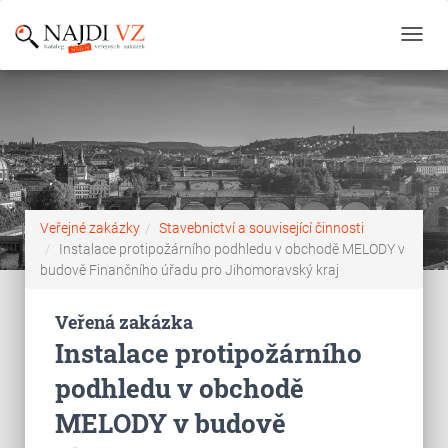
Toggl
navig
Veřejné zakázky
Stavebnictví a související činnosti
Instalace protipožárního podhledu v obchodě MELODY v
budově Finančního úřadu pro Jihomoravský kraj
Veřená zakázka
Instalace protipožárního
podhledu v obchodě
MELODY v budově