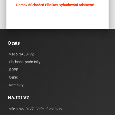
place
Cel
Domov důchodců Pilníkov, vybudování odstavné plochy pro vozidla a nový přístup do hlavní budovy včetně oplocení – stavební práce
O nás
Vše o NAJDI VZ
Obchodní podmínky
GDPR
Ceník
Kontakty
NAJDI VZ
Vše o NAJDI VZ - Veřejné zakázky