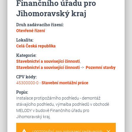
Finančního úřadu pro
Jihomoravský kraj
Druh zadávacího řízení:
Otevřené řízení
Lokalita:
Celá Česká republika
Kategorie:
Stavebnictví a související činnosti
,
Stavebnictví a související činnosti
->
Pozemní stavby
CPV kódy:
45300000-0 -
Stavební montážní práce
Popis:
Instalace protipožárního podhledu - demontáž
stávajícího podhledu, výmalba podhledů v obchodě
MELODY v budově Finančního úřadu pro
Jihomoravský kraj.
warning
clear
pro zobrazení zadávacích