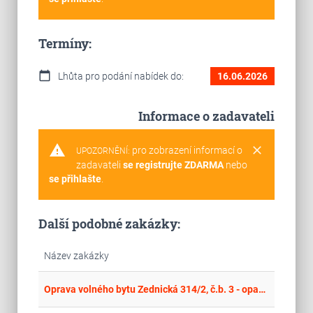
Termíny:
calendar_today
Lhůta pro podání nabídek do:
16.06.2026
Informace o zadavateli
warning
clear
pro zobrazení informací o
UPOZORNĚNÍ:
zadavateli
se registrujte ZDARMA
nebo
se přihlašte
.
Další podobné zakázky:
Název zakázky
place
Cel
Oprava volného bytu Zednická 314/2, č.b. 3 - opakovaná soutěž