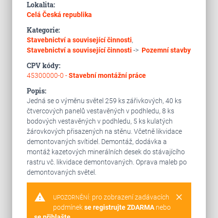
Lokalita:
Celá Česká republika
Kategorie:
Stavebnictví a související činnosti
,
Stavebnictví a související činnosti
->
Pozemní stavby
CPV kódy:
45300000-0 -
Stavební montážní práce
Popis:
Jedná se o výměnu světel 259 ks zářivkových, 40 ks
čtvercových panelů vestavěných v podhledu, 8 ks
bodových vestavěných v podhledu, 5 ks kulatých
žárovkových přisazených na stěnu. Včetně likvidace
demontovaných svítidel. Demontáž, dodávka a
montáž kazetových minerálních desek do stávajícího
rastru vč. likvidace demontovaných. Oprava maleb po
demontovaných světel.
warning
clear
pro zobrazení zadávacích
UPOZORNĚNÍ:
podmínek
se registrujte ZDARMA
nebo
se přihlašte
.