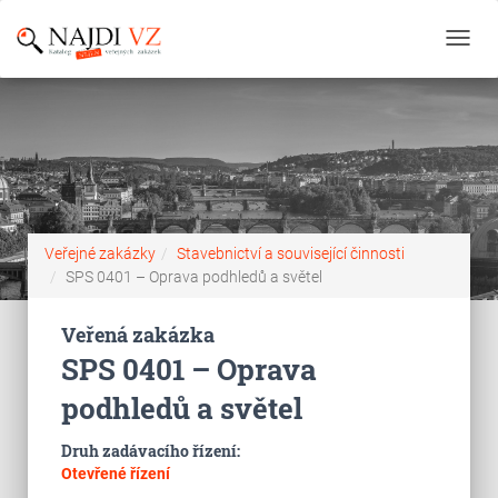
Toggl
navig
Veřejné zakázky
Stavebnictví a související činnosti
SPS 0401 – Oprava podhledů a světel
Veřená zakázka
SPS 0401 – Oprava
podhledů a světel
Druh zadávacího řízení:
Otevřené řízení