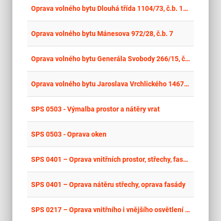
place
Cel
Oprava volného bytu Dlouhá třída 1104/73, č.b. 11 - opakovaná soutěž
place
Cel
Oprava volného bytu Mánesova 972/28, č.b. 7
place
Cel
Oprava volného bytu Generála Svobody 266/15, č.b. 1
place
Cel
Oprava volného bytu Jaroslava Vrchlického 1467/40, č.b. 8
place
Cel
SPS 0503 - Výmalba prostor a nátěry vrat
place
Cel
SPS 0503 - Oprava oken
place
Cel
SPS 0401 – Oprava vnitřních prostor, střechy, fasády a hromosvodu
place
Cel
SPS 0401 – Oprava nátěru střechy, oprava fasády
place
Cel
SPS 0217 – Oprava vnitřního i vnějšího osvětlení vč. souvisejících stavebních oprav – SO 010, Výměna vnějšího osvětlení včetně souvisejících stavebních oprav – SO 013, Stavební opravy elektrických rozvodných skříní – SO 518