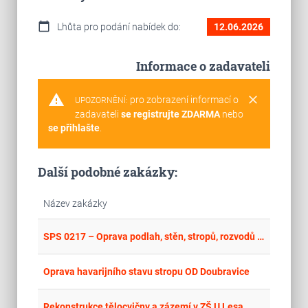
calendar_today
Lhůta pro podání nabídek do:
12.06.2026
Informace o zadavateli
warning
clear
pro zobrazení informací o
UPOZORNĚNÍ:
zadavateli
se registrujte ZDARMA
nebo
se přihlašte
.
Další podobné zakázky:
Název zakázky
place
Cel
SPS 0217 – Oprava podlah, stěn, stropů, rozvodů elektro a osvětlení, rozvodů ÚT včetně registrů, rozvodů vody, rozvodů kanalizace, výměna sanitární keramiky, související stavební opravy -SO 073
place
Cel
Oprava havarijního stavu stropu OD Doubravice
place
Cel
Rekonstrukce tělocvičny a zázemí v ZŠ U Lesa