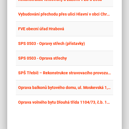
place
Hla
Vybudování přechodu přes ulici Hlavní v obci Chrustenice
place
Olo
FVE obecní úřad Hrabová
place
Cel
SPS 0503 - Opravy střech (přístavky)
place
Cel
SPS 0503 - Oprava střechy
place
Cel
SPŠ Třebíč – Rekonstrukce stravovacího provozu a nástavba pavilonu V
place
Cel
Oprava balkonů bytového domu, ul. Moskevská 1, 3, 5, 7, Havířov - kopie
place
Cel
Oprava volného bytu Dlouhá třída 1104/73, č.b. 11 - opakovaná soutěž