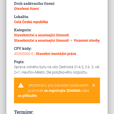
Druh zadávacího řízení:
Otevřené řízení
Lokalita:
Celá Česká republika
Kategorie:
Stavebnictví a související činnosti
,
Stavebnictví a související činnosti
->
Pozemní stavby
CPV kódy:
45300000-0 -
Stavební montážní práce
Popis:
Oprava volného bytu na ulici Zednická 314/2, č.b. 3, vel.
2+1, Havířov-Město. Dle položkového rozpočtu.
warning
clear
pro zobrazení zadávacích
UPOZORNĚNÍ:
podmínek
se registrujte ZDARMA
nebo
se přihlašte
.
Termíny: