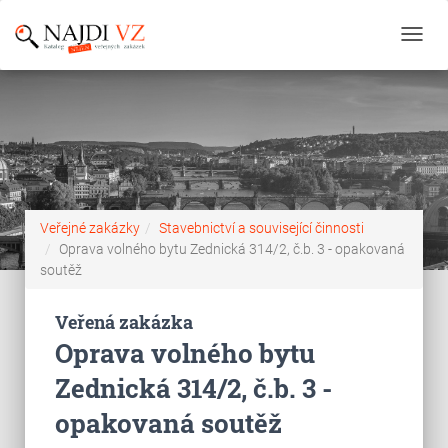
Toggl
navig
Veřejné zakázky
Stavebnictví a související činnosti
Oprava volného bytu Zednická 314/2, č.b. 3 - opakovaná
soutěž
Veřená zakázka
Oprava volného bytu
Zednická 314/2, č.b. 3 -
opakovaná soutěž