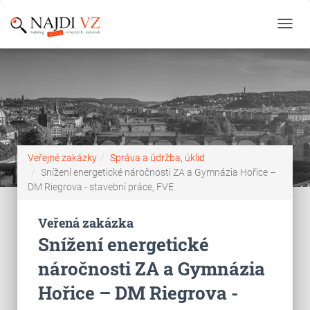
Toggl
navig
Veřejné zakázky
Správa a údržba, úklid
Snížení energetické náročnosti ZA a Gymnázia Hořice –
DM Riegrova - stavební práce, FVE
Veřená zakázka
Snížení energetické
náročnosti ZA a Gymnázia
Hořice – DM Riegrova -