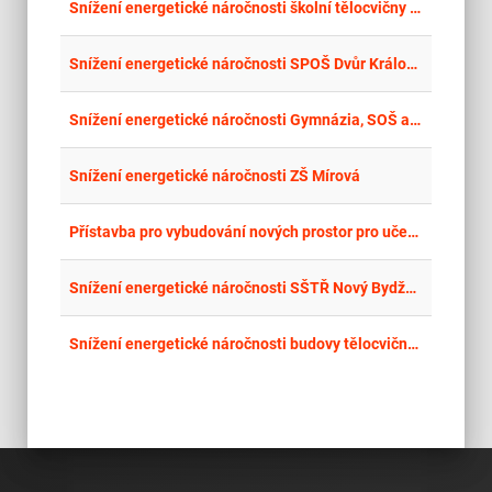
place
Cel
Snížení energetické náročnosti školní tělocvičny SPŠ EL a IT, Dobruška - stavební práce
place
Cel
Snížení energetické náročnosti SPOŠ Dvůr Králové n. Labem - budova H – 2. etapa (stavební práce)
place
Cel
Snížení energetické náročnosti Gymnázia, SOŠ a VOŠ, Nový Bydžov – DM J. Jungmanna – stavební práce
place
Cel
Snížení energetické náročnosti ZŠ Mírová
place
Cel
Přístavba pro vybudování nových prostor pro učebny a dílny na ergoterapii pro praktickou školu a pro žáky ZŠ
place
Cel
Snížení energetické náročnosti SŠTŘ Nový Bydžov - dílny SPV Hlušice - stavební práce
place
Cel
Snížení energetické náročnosti budovy tělocvičny Střední školy řemeslné Jaroměř - stavební práce