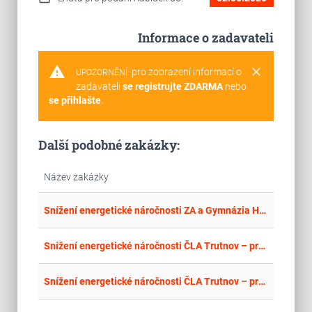
Informace o zadavateli
warning
clear
pro zobrazení informací o
UPOZORNĚNÍ:
zadavateli
se registrujte ZDARMA
nebo
se přihlašte
.
Další podobné zakázky:
Název zakázky
place
Cel
Snížení energetické náročnosti ZA a Gymnázia Hořice - DM Šalounova – stavební práce
place
Cel
Snížení energetické náročnosti ČLA Trutnov – pracoviště Svoboda n. Úpou (hlavní budova) – stavební práce
place
Cel
Snížení energetické náročnosti ČLA Trutnov – pracoviště Svoboda n. Úpou (garáže) – stavební práce