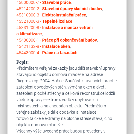
45000000-7 -
Stavební práce
,
45214200-2 -
Stavební úpravy školních budov
,
45310000-3 -
Elektroinstalační práce
,
45321000-3 -
Tepelné izolace
,
45331200-8 -
Instalace a montáž větrání
a klimatizace
,
45400000-1 -
Práce při dokončování budov
,
45421132-8 -
Instalace oken
,
45443000-4 -
Práce na fasádách
Popis:
Předmětem veřejné zakázky jsou dílčí stavební úpravy
stávajícího objektu domova mládeže na adrese
Riegrova čp. 2004, Hořice. Součástí stavebních prací je
zateplení obvodových stěn, výměna oken a dveří,
zateplení ploché střechy a celková rekonstrukce lodžií
včetně úpravy elektrorozvodů v ubytovacích
místnostech a na chodbách objektu. Předmětem
veřejné zakázky je dále dodávka a instalace
fotovoltaické elektrárny na ploché střeše stávajícího
objektu domova mládeže.
Všechny výše uvedené práce budou provedeny v