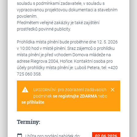
souladu s podmínkami zadavatele, v souladu s
vypracovanou projektovou dokumentaci a stavebním
povolením.
Předmětem veřejné zakázky je také zajištění
prostředků povinné publicity.
Prohlídka místa plnění bude proběhne dne 12. 5. 2026
v 10:00 hod v místě plnění. Sraz zájemců o prohlídku
místa plnění je před vchodem Domova mládeže na
adrese Riegrova 2004, Hořice. Kontaktní osoba pro
účely prohlídky místa plnění je: Luboš Petera, tel: +420
725 060 358.
warning
clear
pro zobrazení zadávacích
UPOZORNĚNÍ:
podmínek
se registrujte ZDARMA
nebo
se přihlašte
.
Termíny:
calendar_today
Lhůta pro podání nabídek do:
02.06.2026